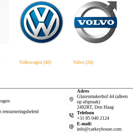
l
Volkswagen
(48)
Volvo
(24)
Adres
Glazenmakerhof 44 (alleen
ragen
op afspraak)
2492RT, Den Haag
n retourneringsbeleid
Telefoon
+31 85 040 2124
E-mail:
info@carkeyhouse.com