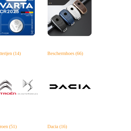
terijen
(14)
Beschermhoes
(66)
troen
(51)
Dacia
(16)