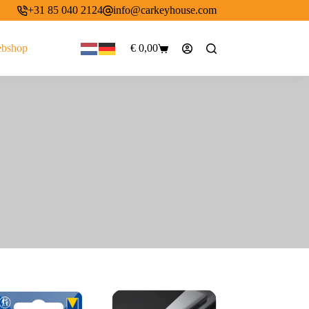
+31 85 040 2124
info@carkeyhouse.com
bshop
€
0,00
Winkelwagen