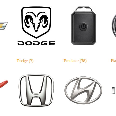
Dodge
(3)
Emulator
(38)
Fi