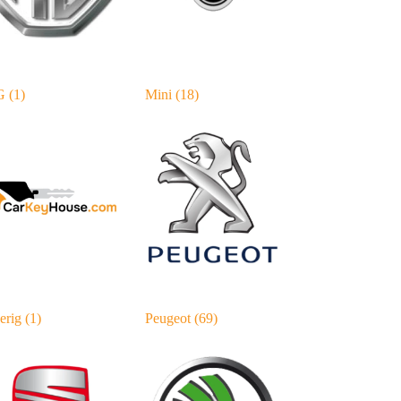
G
(1)
Mini
(18)
erig
(1)
Peugeot
(69)