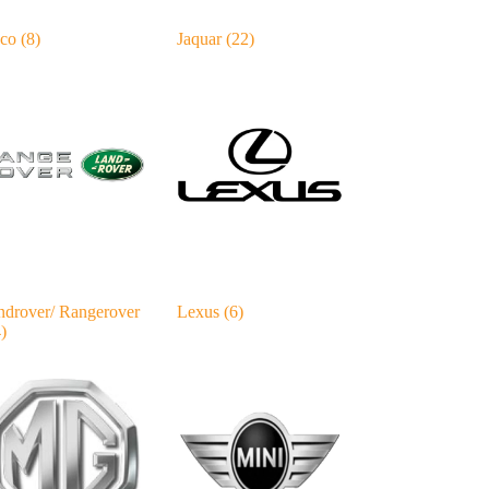
eco
(8)
Jaquar
(22)
ndrover/ Rangerover
Lexus
(6)
)