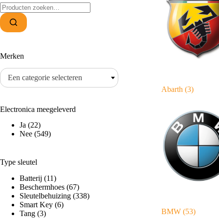
Zoeken
naar:
Merken
Een categorie selecteren
Abarth
(3)
Electronica meegeleverd
Ja
(22)
Nee
(549)
Type sleutel
Batterij
(11)
Beschermhoes
(67)
Sleutelbehuizing
(338)
Smart Key
(6)
BMW
(53)
Tang
(3)