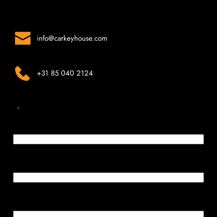
We horen graag van u!
info
@carkeyhouse.com
+31 85 040 2124
"
*
" geeft vereiste velden aan
Naam
*
E-mailadres
*
Telefoon
*