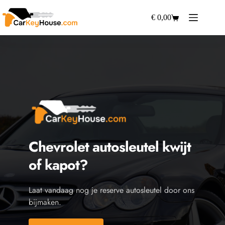
Ga
naar
€
0,00
Winkelwagen
de
inhoud
Chevrolet
 autosleutel kwijt 
of kapot?
Laat vandaag nog je reserve autosleutel door ons 
bijmaken.