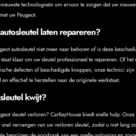
nieuwste technologieën om ervoor te zorgen dat uw nieuwe s
 met uw Peugeot.
autosleutel laten repareren?
eot autosleutel niet meer naar behoren of is deze beschadi
taat klaar om uw sleutel professioneel te repareren. Of het 
hnische defecten of beschadigde knoppen, onze technici zijn i
l en effectief te herstellen naar de originele werkstaat.
sleutel kwijt?
geot sleutel verloren? CarKeyHouse biedt snelle hulp. Onze s
t snel vervangen van uw verloren sleutel, zodat u niet lang z
 We begrijpen de noodzaak van een snelle oplossing en zorge