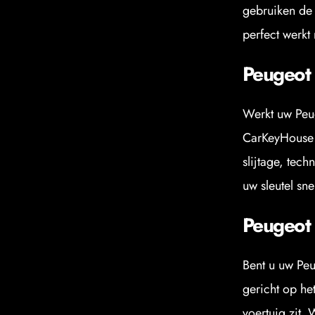
gebruiken de 
perfect werkt
Peugeot 
Werkt uw Peug
CarKeyHouse s
slijtage, tec
uw sleutel sne
Peugeot 
Bent u uw Peu
gericht op he
voertuig zit.