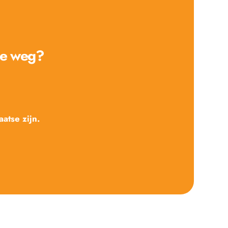
de weg? 
atse zijn.