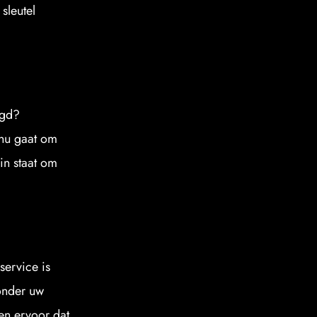
leutel 
gd? 
nu gaat om 
n staat om 
ervice is 
onder uw 
n ervoor dat 