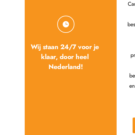
Car
bes
Wij staan 24/7 voor je 
p
klaar, door heel 
Nederland!
be
en