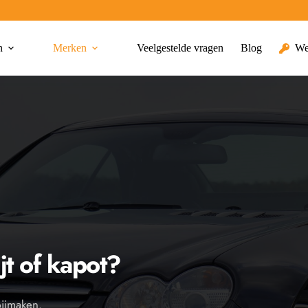
n
Merken
Veelgestelde vragen
Blog
We
jt of kapot?
bijmaken.