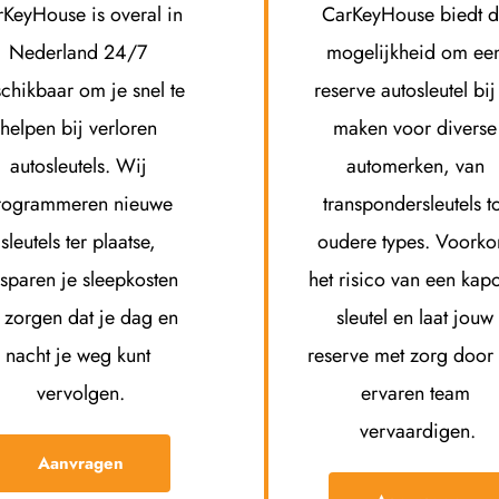
KeyHouse is overal in 
CarKeyHouse biedt d
Nederland 24/7 
mogelijkheid om een
chikbaar om je snel te 
reserve autosleutel bij 
helpen bij verloren 
maken voor diverse 
autosleutels. Wij 
automerken, van 
rogrammeren nieuwe 
transpondersleutels to
sleutels ter plaatse, 
oudere types. Voorko
sparen je sleepkosten 
het risico van een kapot
 zorgen dat je dag en 
sleutel en laat jouw 
nacht je weg kunt 
reserve met zorg door 
vervolgen.
ervaren team 
vervaardigen.
Aanvragen