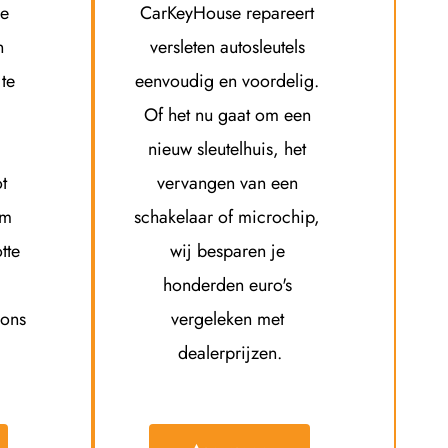
e 
CarKeyHouse repareert 
 
versleten autosleutels 
te 
eenvoudig en voordelig. 
Of het nu gaat om een 
nieuw sleutelhuis, het 
t 
vervangen van een 
m 
schakelaar of microchip, 
te 
wij besparen je 
honderden euro's 
ons 
vergeleken met 
dealerprijzen.