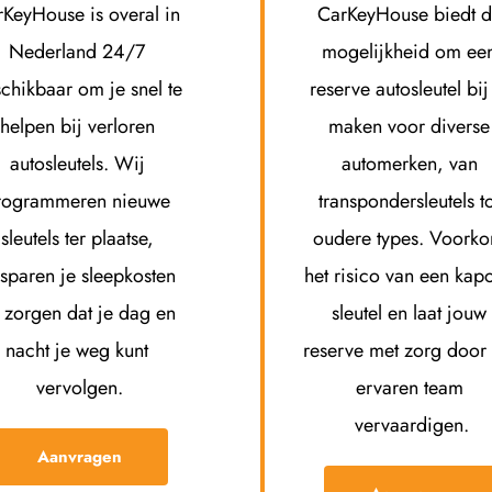
KeyHouse is overal in 
CarKeyHouse biedt d
Nederland 24/7 
mogelijkheid om een
chikbaar om je snel te 
reserve autosleutel bij 
helpen bij verloren 
maken voor diverse 
autosleutels. Wij 
automerken, van 
rogrammeren nieuwe 
transpondersleutels to
sleutels ter plaatse, 
oudere types. Voorko
sparen je sleepkosten 
het risico van een kapot
 zorgen dat je dag en 
sleutel en laat jouw 
nacht je weg kunt 
reserve met zorg door 
vervolgen.
ervaren team 
vervaardigen.
Aanvragen