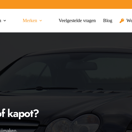
n
Merken
Veelgestelde vragen
Blog
We
of kapot?
bijmaken.