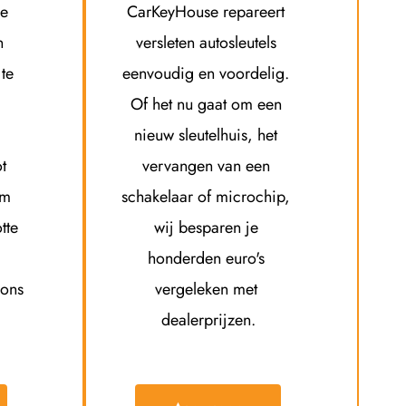
e 
CarKeyHouse repareert 
 
versleten autosleutels 
te 
eenvoudig en voordelig. 
Of het nu gaat om een 
nieuw sleutelhuis, het 
t 
vervangen van een 
m 
schakelaar of microchip, 
te 
wij besparen je 
honderden euro's 
ons 
vergeleken met 
dealerprijzen.