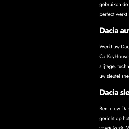
gebruiken de 
perfect werkt
Dacia au
Werkt uw Daci
CarKeyHouse s
slijtage, tec
uw sleutel sne
Dacia sle
Bent u uw Dac
gericht op he
voertuig zit.