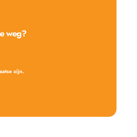
de weg? 
atse zijn.