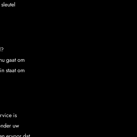
leutel 
? 
nu gaat om 
n staat om 
vice is 
onder uw 
n ervoor dat 