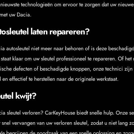
nieuwste technologieën om ervoor te zorgen dat uw nieuwe s
 met uw Dacia.
tosleutel laten repareren?
a autosleutel niet meer naar behoren of is deze beschadigd
taat klaar om uw sleutel professioneel te repareren. Of het 
hnische defecten of beschadigde knoppen, onze technici zijn i
l en effectief te herstellen naar de originele werkstaat.
utel kwijt?
ia sleutel verloren? CarKeyHouse biedt snelle hulp. Onze ser
t snel vervangen van uw verloren sleutel, zodat u niet lang z
 We begrijpen de noodzaak van een snelle oplossing en zorge