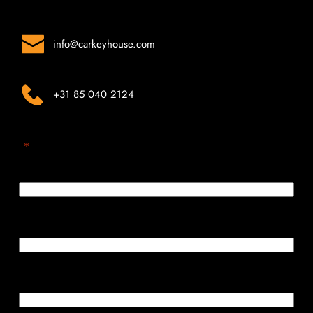
We horen graag van u!
info
@carkeyhouse.com
+31 85 040 2124
"
*
" geeft vereiste velden aan
Naam
*
E-mailadres
*
Telefoon
*