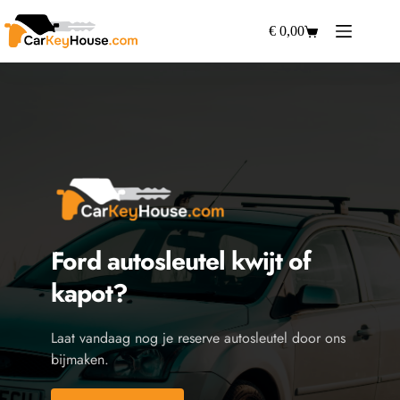
Ga
naar
€
0,00
Winkelwagen
de
inhoud
Ford
 autosleutel kwijt of 
kapot?
Laat vandaag nog je reserve autosleutel door ons 
bijmaken.