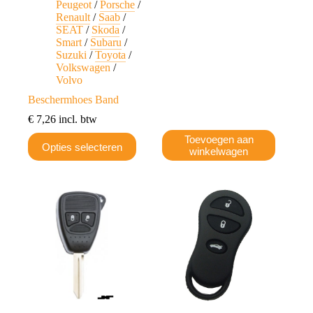
Peugeot
/
Porsche
/
Renault
/
Saab
/
SEAT
/
Skoda
/
Smart
/
Subaru
/
Suzuki
/
Toyota
/
Volkswagen
/
Volvo
Beschermhoes Band
€
7,26
incl. btw
Dit
Toevoegen aan
Opties selecteren
product
winkelwagen
heeft
meerdere
variaties.
Deze
optie
kan
gekozen
worden
op
de
productpagina