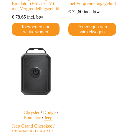
Emulator (ESL / ELV)
met Vergrendelingsgeluid
met Vergrendelingsgeluid
€
72,60
incl. btw
€
78,65
incl. btw
Toevoegen aan
Toevoegen aan
winkelwagen
winkelwagen
Chrysler
/
Dodge
/
Emulator
/
Jeep
Jeep Grand Cherokee /
Chrysler 300 / RAM /