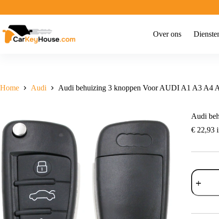
Ga
naar
de
inhoud
Over ons
Dienste
Home
Audi
Audi behuizing 3 knoppen Voor AUDI A1 A3 A4 
Audi be
€
22,93
i
Audi
behuizin
3
knoppen
Voor
AUDI