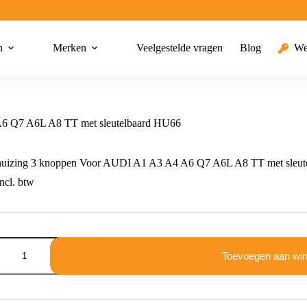
n
Merken
Veelgestelde vragen
Blog
We
A6 Q7 A6L A8 TT met sleutelbaard HU66
huizing 3 knoppen Voor AUDI A1 A3 A4 A6 Q7 A6L A8 TT met sleu
ncl. btw
g
Toevoegen aan wi