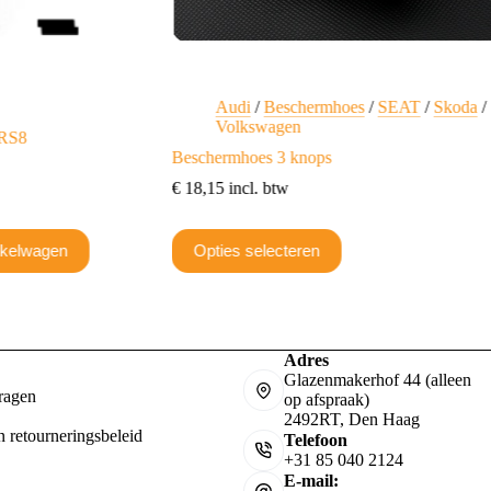
Audi
/
Beschermhoes
/
SEAT
/
Skoda
/
Volkswagen
ARS8
Beschermhoes 3 knops
€
18,15
incl. btw
Dit
nkelwagen
Opties selecteren
product
heeft
meerdere
variaties.
Deze
optie
Adres
kan
Glazenmakerhof 44 (alleen
gekozen
ragen
op afspraak)
worden
2492RT, Den Haag
op
n retourneringsbeleid
Telefoon
de
+31 85 040 2124
productpagina
E-mail: