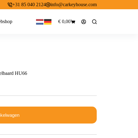
+31 85 040 2124
info@carkeyhouse.com
bshop
€
0,00
Winkelwagen
telbaard HU66
nkelwagen