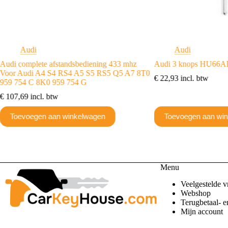
Audi
Audi
Audi complete afstandsbediening 433 mhz
Audi 3 knops HU66
Voor Audi A4 S4 RS4 A5 S5 RS5 Q5 A7 8T0
€
22,93
incl. btw
959 754 C 8K0 959 754 G
€
107,69
incl. btw
Toevoegen aan winkelwagen
Toevoegen aan wi
Menu
Veelgestelde v
Webshop
Terugbetaal- e
Mijn account