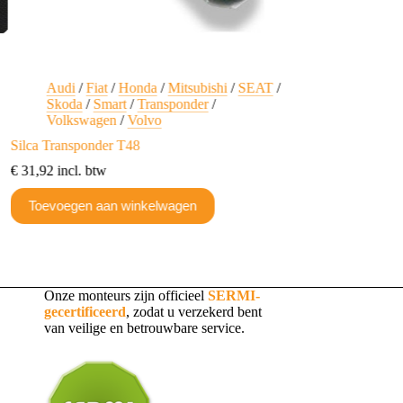
Audi
/
Fiat
/
Honda
/
Mitsubishi
/
SEAT
/
Audi
/
SEAT
Skoda
/
Smart
/
Transponder
/
Transpondersle
Volkswagen
/
Volvo
Transpondersleutel 
Silca Transponder T48
chip
€
31,92
incl. btw
€
10,21
incl. btw
Toevoegen aan winkelwagen
Toevoegen aan w
Onze monteurs zijn officieel
SERMI-
gecertificeerd
, zodat u verzekerd bent
van veilige en betrouwbare service.