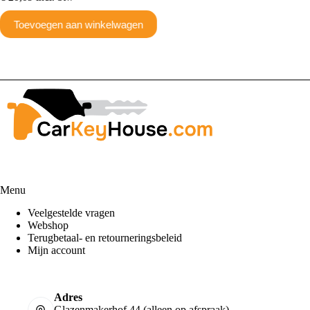
Toevoegen aan winkelwagen
Toev
Menu
Veelgestelde vragen
Webshop
Terugbetaal- en retourneringsbeleid
Mijn account
Adres
Glazenmakerhof 44 (alleen op afspraak)