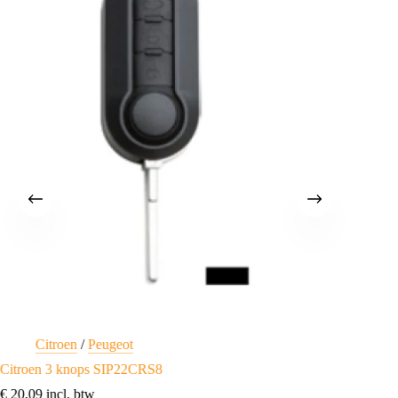
Citroen
/
Peugeot
Ci
Citroen 3 knops SIP22CRS8
2 knop
€
20,09
incl. btw
€
24,20