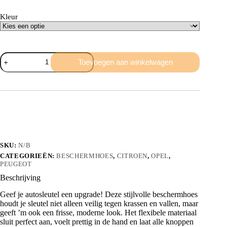
Kleur
Beschermhoes
Toevoegen aan winkelwagen
3
knops
aantal
SKU:
N/B
CATEGORIEËN:
BESCHERMHOES
,
CITROEN
,
OPEL
,
PEUGEOT
Beschrijving
Geef je autosleutel een upgrade! Deze stijlvolle beschermhoes
houdt je sleutel niet alleen veilig tegen krassen en vallen, maar
geeft ’m ook een frisse, moderne look. Het flexibele materiaal
sluit perfect aan, voelt prettig in de hand en laat alle knoppen