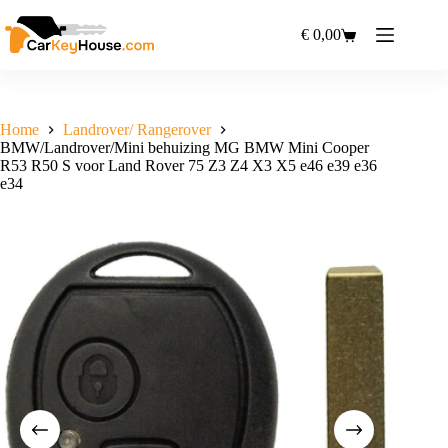
Ga
naar
€
0,00
Winkelwagen
de
inhoud
Home
Landrover/ Rangerover
BMW/Landrover/Mini behuizing MG BMW Mini Cooper
R53 R50 S voor Land Rover 75 Z3 Z4 X3 X5 e46 e39 e36
e34