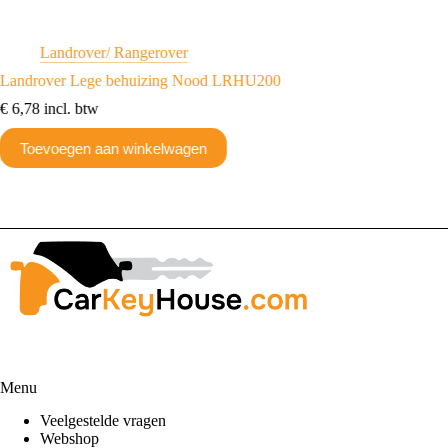
Landrover/ Rangerover
L
Landrover Lege behuizing Nood LRHU200
Landrov
€
6,78
incl. btw
€
10,41
Toevoegen aan winkelwagen
Toev
Menu
Veelgestelde vragen
Webshop