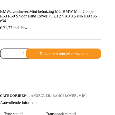
BMW/Landrover/Mini behuizing MG BMW Mini Cooper
R53 R50 S voor Land Rover 75 Z3 Z4 X3 X5 e46 e39 e36
e34
€
21,77
incl. btw
BMW/Landrover/Mini
Toevoegen aan winkelwagen
behuizing
MG
BMW
Mini
Cooper
R53
R50
S
voor
Land
CATEGORIEËN:
LANDROVER/ RANGEROVER
,
MINI
Rover
Aanvullende informatie
75
Z3
Z4
Type sleutel
Transpondersleutel