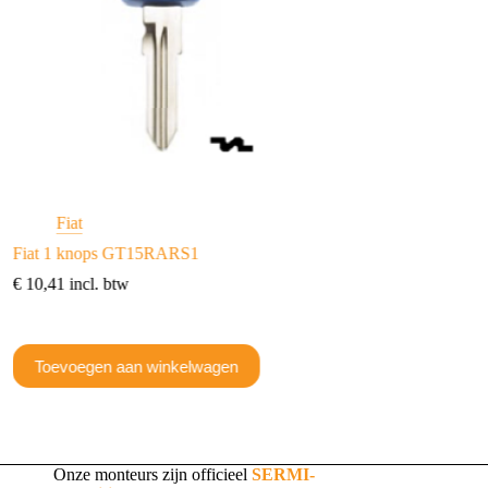
Fiat
Fiat
Fiat 1 knops GT15RARS1
Fiat 3 knops FI3BA
€
10,41
incl. btw
€
12,71
incl. btw
Toevoegen aan w
Toevoegen aan winkelwagen
Onze monteurs zijn officieel
SERMI-