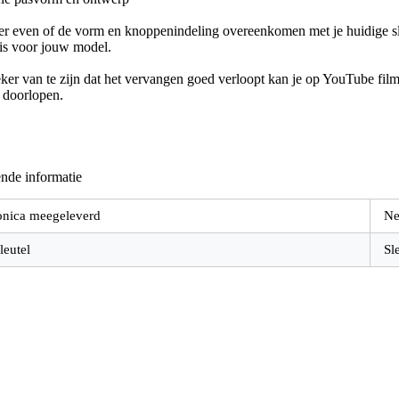
er even of de vorm en knoppenindeling overeenkomen met je huidige sle
 is voor jouw model.
er van te zijn dat het vervangen goed verloopt kan je op YouTube filmp
e doorlopen.
nde informatie
onica meegeleverd
Ne
leutel
Sl