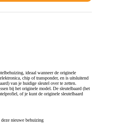
telbehuizing, ideaal wanneer de originele
ektronica, chip of transponder, en is uitsluitend
ard) van je huidige sleutel over te zetten.
en bij het originele model. De sleutelbaard (het
elprofiel, of je kunt de originele sleutelbaard
in deze nieuwe behuizing