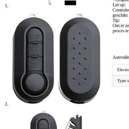
Let op:
Controle
geschikt
Tip:
Om er zek
proces t
Aanvulle
Electr
Type s