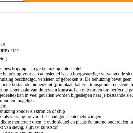
S8
090
RIE:
FIAT
ving
 beschrijving – Lege behuizing autosleutel
e behuizing voor een autosleutel is een hoogwaardige vervangende sleu
huizing beschadigd, versleten of gebroken is. De behuizing bevat geen el
m de bestaande binnenkant (printplaat, batterij, transponder en sleutelba
zing is gemaakt van duurzaam kunststof en ontworpen om perfect te pass
edeelte) kan in veel gevallen worden bijgeslepen naar je bestaande sleut
n indien mogelijk.
en:
ehuizing zonder elektronica of chip
kt als vervanging voor beschadigde sleutelbehuizingen
dig te monteren: open je oude sleutel en plaats de interne onderdelen 
 van stevig, slijtvast kunststof
ele pasvorm en ontwerp