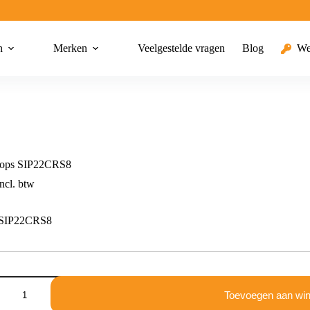
n
Merken
Veelgestelde vragen
Blog
We
knops SIP22CRS8
ncl. btw
 SIP22CRS8
Toevoegen aan wi