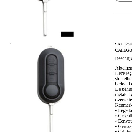
SIP22CR
aantal
SKU:
25
CATEGO
Beschrij
Algemene
Deze leg
sleutelbe
bedoeld o
De behui
metalen g
overzette
Kenmerk
• Lege b
• Geschi
• Eenvou
• Gemaakt
• Origin