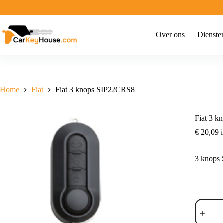
Ga
naar
de
inhoud
Over ons
Dienste
Home
Fiat
Fiat 3 knops SIP22CRS8
Fiat 3 
€
20,09
i
3 knops
Fiat
3
knops