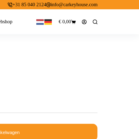
+31 85 040 2124
info@carkeyhouse.com
bshop
€
0,00
Winkelwagen
nkelwagen