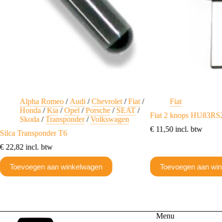
Alpha Romeo
/
Audi
/
Chevrolet
/
Fiat
/
Fiat
Honda
/
Kia
/
Opel
/
Porsche
/
SEAT
/
Fiat 2 knops HU83RS
Skoda
/
Transponder
/
Volkswagen
€
11,50
incl. btw
Silca Transponder T6
€
22,82
incl. btw
Toevoegen aan winkelwagen
Toevoegen aan wi
Menu