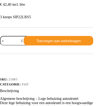
€
42,40
incl. btw
3 knops SIP22LRS5
Fiat
Toevoegen aan winkelwagen
3
knops
SIP22LRS5
aantal
SKU:
25085
CATEGORIE:
FIAT
Beschrijving
Algemene beschrijving – Lege behuizing autosleutel
Deze lege behuizing voor een autosleutel is een hoogwaardige