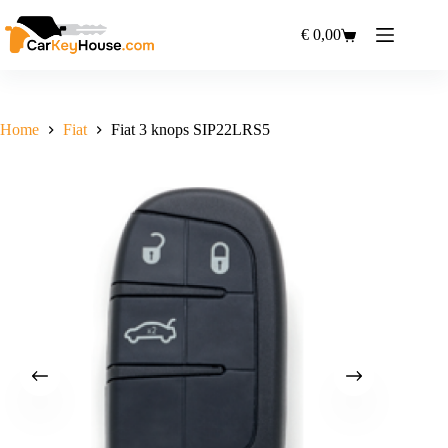
Ga
naar
€
0,00
Winkelwagen
de
inhoud
Home
Fiat
Fiat 3 knops SIP22LRS5