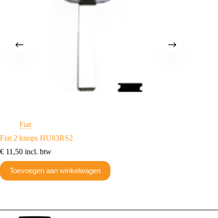
Fiat
Fi
Fiat 2 knops HU83RS2
Fiat beh
€
11,50
incl. btw
€
24,20
Toevoegen aan winkelwagen
Toev