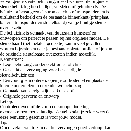
vervangende sleutelbehuizing, ideaal wanneer de originele
sleutelbehuizing beschadigd, versleten of gebroken is. De
behuizing bevat geen elektronica, chip of transponder, en is
uitsluitend bedoeld om de bestaande binnenkant (printplaat,
batterij, transponder en sleutelbaard) van je huidige sleutel
over te zetten.
De behuizing is gemaakt van duurzaam kunststof en
ontworpen om perfect te passen bij het originele model. De
sleutelbaard (het metalen gedeelte) kan in veel gevallen
worden bijgeslepen naar je bestaande sleutelprofiel, of je kunt
de originele sleutelbaard overzetten indien mogelijk.
Kenmerken:
• Lege behuizing zonder elektronica of chip
• Geschikt als vervanging voor beschadigde
sleutelbehuizingen
• Eenvoudig te monteren: open je oude sleutel en plaats de
interne onderdelen in deze nieuwe behuizing
• Gemaakt van stevig, slijtvast kunststof
• Originele pasvorm en ontwerp
Let op:
Controleer even of de vorm en knoppenindeling
overeenkomen met je huidige sleutel, zodat je zeker weet dat
deze behuizing geschikt is voor jouw model.
Tip:
Om er zeker van te zijn dat het vervangen goed verloopt kan