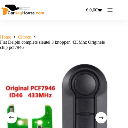
Ga
naar
€
0,00
Winkelwagen
de
inhoud
Home
Citroen
Fiat Delphi complete sleutel 3 knoppen 433Mhz Originele
chip pcf7946