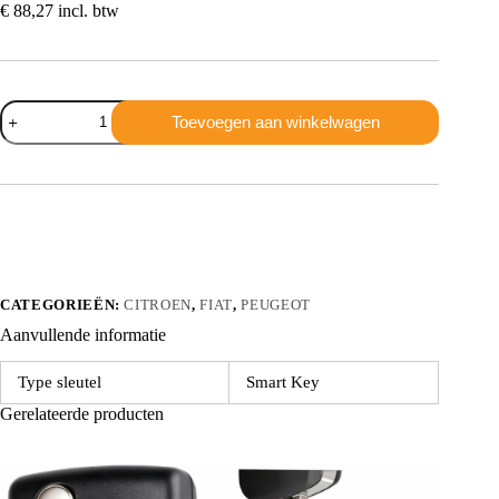
€
88,27
incl. btw
Fiat
Toevoegen aan winkelwagen
Delphi
complete
sleutel
3
knoppen
433Mhz
Originele
chip
pcf7946
aantal
CATEGORIEËN:
CITROEN
,
FIAT
,
PEUGEOT
Aanvullende informatie
Type sleutel
Smart Key
Gerelateerde producten