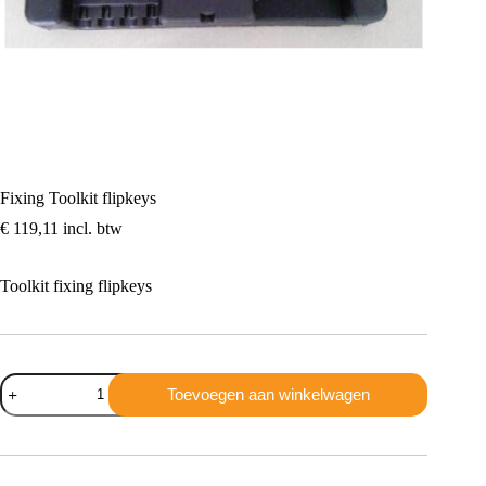
Fixing Toolkit flipkeys
€
119,11
incl. btw
Toolkit fixing flipkeys
Fixing
Toevoegen aan winkelwagen
Toolkit
flipkeys
aantal