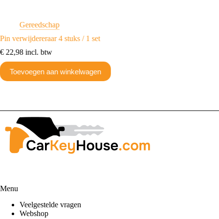
Gereedschap
G
Pin verwijdereraar 4 stuks / 1 set
Opening
€
22,98
incl. btw
€
32,67
Toevoegen aan winkelwagen
Toev
Menu
Veelgestelde vragen
Webshop