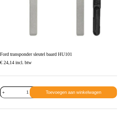
Ford transponder sleutel baard HU101
€
24,14
incl. btw
Ford
Toevoegen aan winkelwagen
transponder
sleutel
baard
HU101
aantal