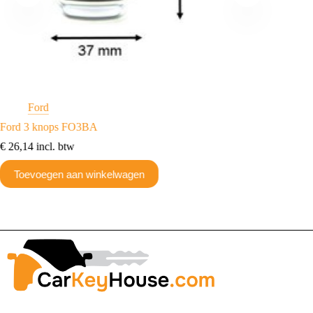
Ford
F
Ford 3 knops FO3BA
Ford 3
€
26,14
incl. btw
€
23,18
Toevoegen aan winkelwagen
Toev