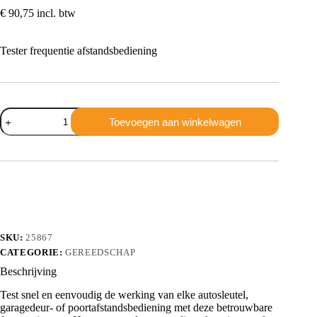
€
90,75
incl. btw
Tester frequentie afstandsbediening
Frequentie
Toevoegen aan winkelwagen
tester
aantal
SKU:
25867
CATEGORIE:
GEREEDSCHAP
Beschrijving
Test snel en eenvoudig de werking van elke autosleutel,
garagedeur- of poortafstandsbediening met deze betrouwbare