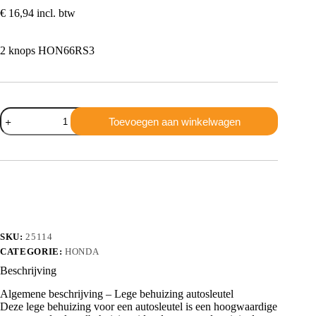
€
16,94
incl. btw
2 knops HON66RS3
Honda
Toevoegen aan winkelwagen
2
knops
HON66RS3
aantal
SKU:
25114
CATEGORIE:
HONDA
Beschrijving
Algemene beschrijving – Lege behuizing autosleutel
Deze lege behuizing voor een autosleutel is een hoogwaardige