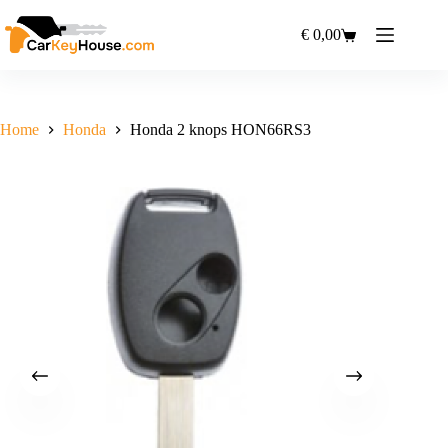
Ga
naar
€
0,00
Winkelwagen
de
inhoud
Home
Honda
Honda 2 knops HON66RS3