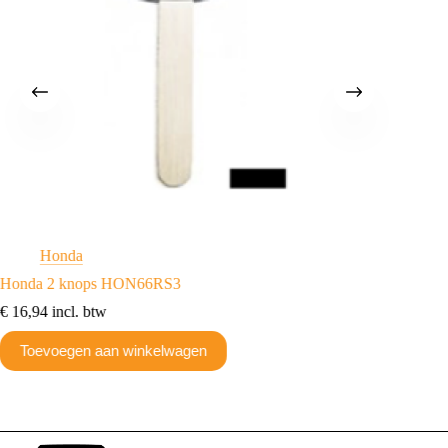
Honda
H
Honda 2 knops HON66RS3
Transpo
€
16,94
incl. btw
€
10,21
Toevoegen aan winkelwagen
Toev