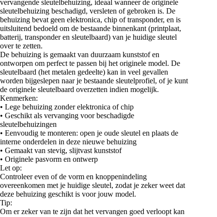
vervangende sleutelbehuizing, ideaal wanneer de originele
sleutelbehuizing beschadigd, versleten of gebroken is. De
behuizing bevat geen elektronica, chip of transponder, en is
uitsluitend bedoeld om de bestaande binnenkant (printplaat,
batterij, transponder en sleutelbaard) van je huidige sleutel
over te zetten.
De behuizing is gemaakt van duurzaam kunststof en
ontworpen om perfect te passen bij het originele model. De
sleutelbaard (het metalen gedeelte) kan in veel gevallen
worden bijgeslepen naar je bestaande sleutelprofiel, of je kunt
de originele sleutelbaard overzetten indien mogelijk.
Kenmerken:
• Lege behuizing zonder elektronica of chip
• Geschikt als vervanging voor beschadigde
sleutelbehuizingen
• Eenvoudig te monteren: open je oude sleutel en plaats de
interne onderdelen in deze nieuwe behuizing
• Gemaakt van stevig, slijtvast kunststof
• Originele pasvorm en ontwerp
Let op:
Controleer even of de vorm en knoppenindeling
overeenkomen met je huidige sleutel, zodat je zeker weet dat
deze behuizing geschikt is voor jouw model.
Tip:
Om er zeker van te zijn dat het vervangen goed verloopt kan