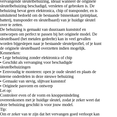
vervangende sleutelbehuizing, ideaal wanneer de originele
sleutelbehuizing beschadigd, versleten of gebroken is. De
behuizing bevat geen elektronica, chip of transponder, en is
uitsluitend bedoeld om de bestaande binnenkant (printplaat,
batterij, transponder en sleutelbaard) van je huidige sleutel
over te zetten.
De behuizing is gemaakt van duurzaam kunststof en
ontworpen om perfect te passen bij het originele model. De
sleutelbaard (het metalen gedeelte) kan in veel gevallen
worden bijgeslepen naar je bestaande sleutelprofiel, of je kunt
de originele sleutelbaard overzetten indien mogelijk.
Kenmerken:
• Lege behuizing zonder elektronica of chip
• Geschikt als vervanging voor beschadigde
sleutelbehuizingen
• Eenvoudig te monteren: open je oude sleutel en plaats de
interne onderdelen in deze nieuwe behuizing
• Gemaakt van stevig, slijtvast kunststof
• Originele pasvorm en ontwerp
Let op:
Controleer even of de vorm en knoppenindeling
overeenkomen met je huidige sleutel, zodat je zeker weet dat
deze behuizing geschikt is voor jouw model.
Tip:
Om er zeker van te zijn dat het vervangen goed verloopt kan