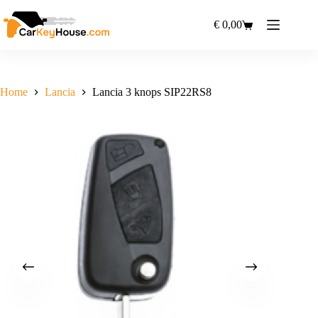
Ga
naar
€
0,00
Winkelwagen
de
inhoud
Home
Lancia
Lancia 3 knops SIP22RS8