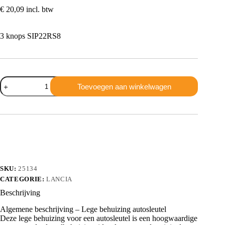
€
20,09
incl. btw
3 knops SIP22RS8
Lancia
Toevoegen aan winkelwagen
3
knops
SIP22RS8
aantal
SKU:
25134
CATEGORIE:
LANCIA
Beschrijving
Algemene beschrijving – Lege behuizing autosleutel
Deze lege behuizing voor een autosleutel is een hoogwaardige