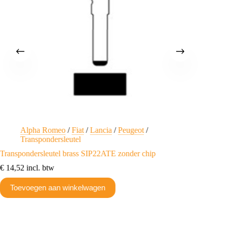
Alpha Romeo
/
Fiat
/
Lancia
/
Peugeot
/
L
Transpondersleutel
Lancia 
Transpondersleutel brass SIP22ATE zonder chip
€
20,09
€
14,52
incl. btw
Toev
Toevoegen aan winkelwagen