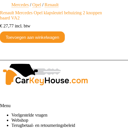
Mercedes
/
Opel
/
Renault
M
Renault Mercedes Opel klapsleutel behuizing 2 knoppen
Mercede
baard VA2
aangep
€
27,77
incl. btw
€
96,74
Toevoegen aan winkelwagen
Toev
Menu
Veelgestelde vragen
Webshop
Terugbetaal- en retourneringsbeleid