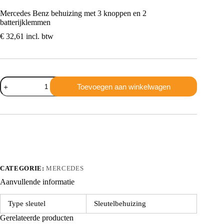
Mercedes Benz behuizing met 3 knoppen en 2
batterijklemmen
€
32,61
incl. btw
Mercedes
Toevoegen aan winkelwagen
Benz
behuizing
met
3
knoppen
en
2
batterijklemmen
aantal
CATEGORIE:
MERCEDES
Aanvullende informatie
Type sleutel
Sleutelbehuizing
Gerelateerde producten