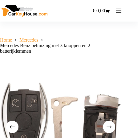
Ga
naar
€
0,00
Winkelwagen
de
inhoud
Home
Mercedes
Mercedes Benz behuizing met 3 knoppen en 2
batterijklemmen