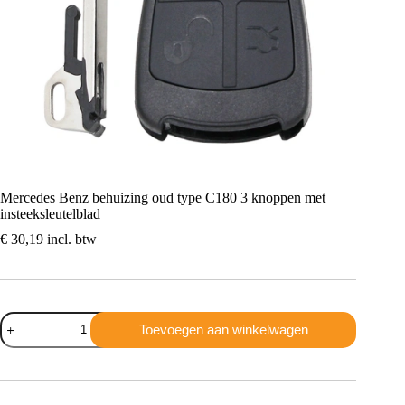
Mercedes Benz behuizing oud type C180 3 knoppen met
insteeksleutelblad
€
30,19
incl. btw
Mercedes
Toevoegen aan winkelwagen
Benz
behuizing
oud
type
C180