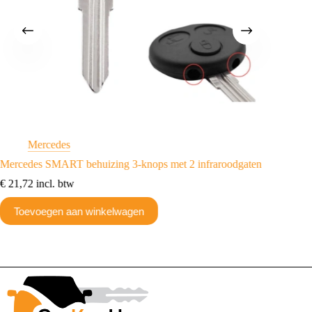
Mercedes
M
Mercedes SMART behuizing 3-knops met 2 infraroodgaten
Merced
€
21,72
incl. btw
€
14,74
Toevoegen aan winkelwagen
Toev