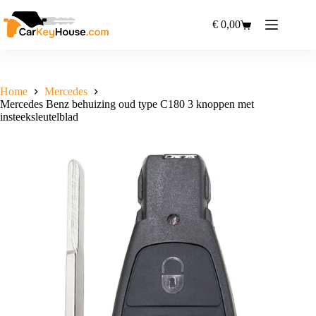
Ga
naar
€
0,00
Winkelwagen
de
inhoud
Home
Mercedes
Mercedes Benz behuizing oud type C180 3 knoppen met
insteeksleutelblad