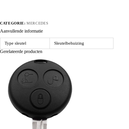
3
knoppen
met
insteeksleutelblad
aantal
CATEGORIE:
MERCEDES
Aanvullende informatie
Type sleutel
Sleutelbehuizing
Gerelateerde producten