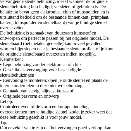
vervangende sleutelbehuizing, ideaal wanneer de originele
sleutelbehuizing beschadigd, versleten of gebroken is. De
behuizing bevat geen elektronica, chip of transponder, en is
uitsluitend bedoeld om de bestaande binnenkant (printplaat,
batterij, transponder en sleutelbaard) van je huidige sleutel
over te zetten.
De behuizing is gemaakt van duurzaam kunststof en
ontworpen om perfect te passen bij het originele model. De
sleutelbaard (het metalen gedeelte) kan in veel gevallen
worden bijgeslepen naar je bestaande sleutelprofiel, of je kunt
de originele sleutelbaard overzetten indien mogelijk.
Kenmerken:
• Lege behuizing zonder elektronica of chip
• Geschikt als vervanging voor beschadigde
sleutelbehuizingen
• Eenvoudig te monteren: open je oude sleutel en plaats de
interne onderdelen in deze nieuwe behuizing
• Gemaakt van stevig, slijtvast kunststof
• Originele pasvorm en ontwerp
Let op:
Controleer even of de vorm en knoppenindeling
overeenkomen met je huidige sleutel, zodat je zeker weet dat
deze behuizing geschikt is voor jouw model.
Tip:
Om er zeker van te zijn dat het vervangen goed verloopt kan