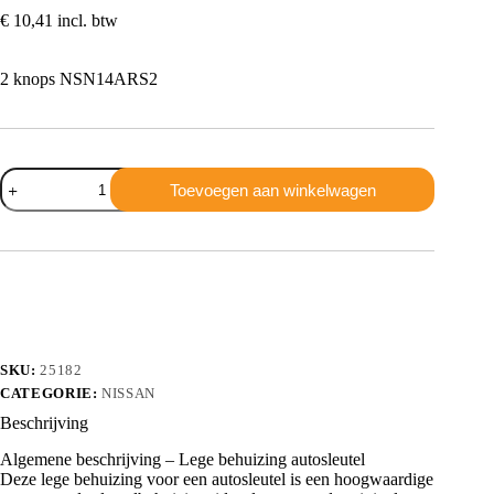
€
10,41
incl. btw
2 knops NSN14ARS2
Nissan
Toevoegen aan winkelwagen
2
knops
NSN14ARS2
aantal
SKU:
25182
CATEGORIE:
NISSAN
Beschrijving
Algemene beschrijving – Lege behuizing autosleutel
Deze lege behuizing voor een autosleutel is een hoogwaardige