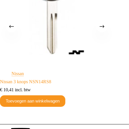
Nissan
N
Nissan 3 knops NSN14RS8
2 knop
€
10,41
incl. btw
€
18,15
Toevoegen aan winkelwagen
Toev