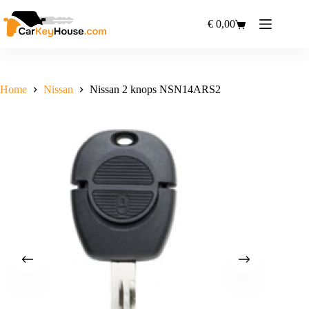
Ga
naar
€
0,00
Winkelwagen
de
inhoud
Home
Nissan
Nissan 2 knops NSN14ARS2