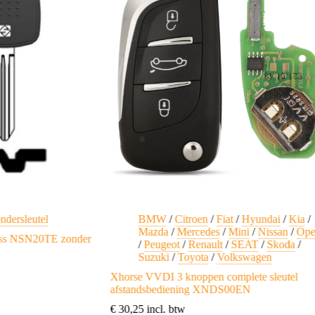
ndersleutel
BMW
/
Citroen
/
Fiat
/
Hyundai
/
Kia
/
Mazda
/
Mercedes
/
Mini
/
Nissan
/
Ope
rass NSN20TE zonder
/
Peugeot
/
Renault
/
SEAT
/
Skoda
/
Suzuki
/
Toyota
/
Volkswagen
Xhorse VVDI 3 knoppen complete sleutel
afstandsbediening XNDS00EN
€
30,25
incl. btw