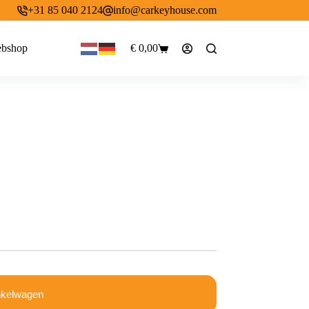
+31 85 040 2124
info@carkeyhouse.com
bshop
€
0,00
Winkelwagen
nkelwagen