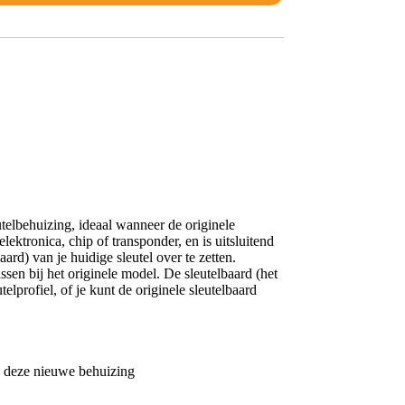
telbehuizing, ideaal wanneer de originele
ektronica, chip of transponder, en is uitsluitend
ard) van je huidige sleutel over te zetten.
en bij het originele model. De sleutelbaard (het
elprofiel, of je kunt de originele sleutelbaard
in deze nieuwe behuizing