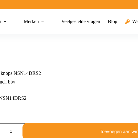
n
Merken
Veelgestelde vragen
Blog
We
2 knops NSN14DRS2
ncl. btw
s NSN14DRS2
Toevoegen aan wi