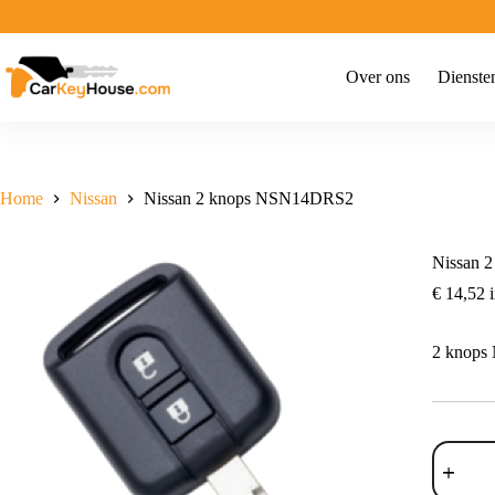
Ga
naar
de
inhoud
Over ons
Dienste
Home
Nissan
Nissan 2 knops NSN14DRS2
Nissan 
€
14,52
i
2 knop
Nissan
2
knops