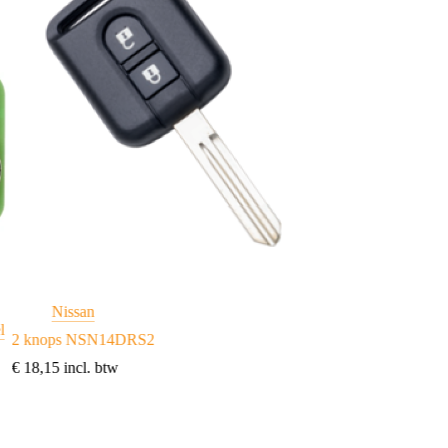
Nissan
Nissan
l
2 knops NSN14DRS2
Nissan 2 knops N
€
18,15
incl. btw
€
10,41
incl. btw
Toevoegen aan w