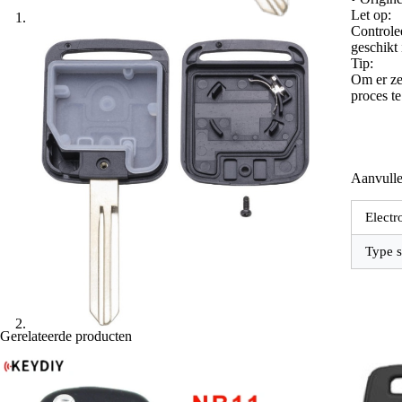
Let op:
Controle
geschikt
Tip:
Om er zek
proces t
Aanvulle
Electr
Type s
Gerelateerde producten