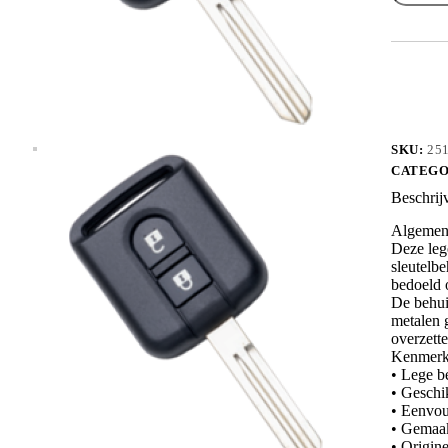
NSN14D
aantal
SKU:
25
CATEGO
Beschrij
Algemene
Deze leg
sleutelbe
bedoeld o
De behui
metalen g
overzette
Kenmerk
• Lege b
• Geschi
• Eenvou
• Gemaakt
• Origin