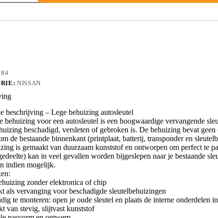
RS2
184
RIE:
NISSAN
ving
 beschrijving – Lege behuizing autosleutel
e behuizing voor een autosleutel is een hoogwaardige vervangende sleu
huizing beschadigd, versleten of gebroken is. De behuizing bevat geen el
m de bestaande binnenkant (printplaat, batterij, transponder en sleutelba
zing is gemaakt van duurzaam kunststof en ontworpen om perfect te pass
edeelte) kan in veel gevallen worden bijgeslepen naar je bestaande sleut
n indien mogelijk.
en:
ehuizing zonder elektronica of chip
kt als vervanging voor beschadigde sleutelbehuizingen
dig te monteren: open je oude sleutel en plaats de interne onderdelen 
 van stevig, slijtvast kunststof
ele pasvorm en ontwerp