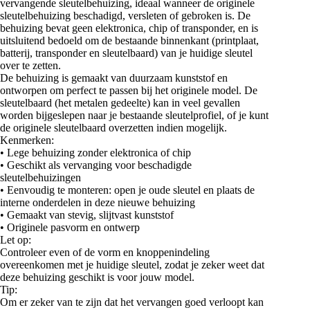
vervangende sleutelbehuizing, ideaal wanneer de originele
sleutelbehuizing beschadigd, versleten of gebroken is. De
behuizing bevat geen elektronica, chip of transponder, en is
uitsluitend bedoeld om de bestaande binnenkant (printplaat,
batterij, transponder en sleutelbaard) van je huidige sleutel
over te zetten.
De behuizing is gemaakt van duurzaam kunststof en
ontworpen om perfect te passen bij het originele model. De
sleutelbaard (het metalen gedeelte) kan in veel gevallen
worden bijgeslepen naar je bestaande sleutelprofiel, of je kunt
de originele sleutelbaard overzetten indien mogelijk.
Kenmerken:
• Lege behuizing zonder elektronica of chip
• Geschikt als vervanging voor beschadigde
sleutelbehuizingen
• Eenvoudig te monteren: open je oude sleutel en plaats de
interne onderdelen in deze nieuwe behuizing
• Gemaakt van stevig, slijtvast kunststof
• Originele pasvorm en ontwerp
Let op:
Controleer even of de vorm en knoppenindeling
overeenkomen met je huidige sleutel, zodat je zeker weet dat
deze behuizing geschikt is voor jouw model.
Tip:
Om er zeker van te zijn dat het vervangen goed verloopt kan