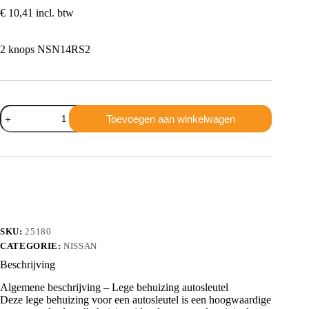
€
10,41
incl. btw
2 knops NSN14RS2
Nissan
Toevoegen aan winkelwagen
2
knops
NSN14RS2
aantal
SKU:
25180
CATEGORIE:
NISSAN
Beschrijving
Algemene beschrijving – Lege behuizing autosleutel
Deze lege behuizing voor een autosleutel is een hoogwaardige