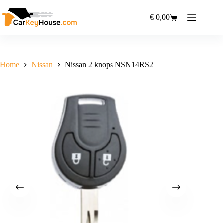
Ga
naar
€
0,00
Winkelwagen
de
inhoud
Home
Nissan
Nissan 2 knops NSN14RS2