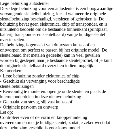
Lege behuizing autosleutel
Deze lege behuizing voor een autosleutel is een hoogwaardige
vervangende sleutelbehuizing, ideaal wanneer de originele
sleutelbehuizing beschadigd, versleten of gebroken is. De
behuizing bevat geen elektronica, chip of transponder, en is
uitsluitend bedoeld om de bestaande binnenkant (printplaat,
batterij, transponder en sleutelbaard) van je huidige sleutel
over te zetten.
De behuizing is gemaakt van duurzaam kunststof en
ontworpen om perfect te passen bij het originele model. De
sleutelbaard (het metalen gedeelte) kan in veel gevallen
worden bijgeslepen naar je bestaande sleutelprofiel, of je kunt
de originele sleutelbaard overzetten indien mogelijk.
Kenmerken:
• Lege behuizing zonder elektronica of chip
• Geschikt als vervanging voor beschadigde
sleutelbehuizingen
• Eenvoudig te monteren: open je oude sleutel en plaats de
interne onderdelen in deze nieuwe behuizing
• Gemaakt van stevig, slijtvast kunststof
• Originele pasvorm en ontwerp
Let op:
Controleer even of de vorm en knoppenindeling
overeenkomen met je huidige sleutel, zodat je zeker weet dat
deze behuizing geschikt is voor jouw model.