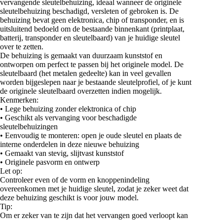
vervangende sleutelbehuizing, ideaal wanneer de originele
sleutelbehuizing beschadigd, versleten of gebroken is. De
behuizing bevat geen elektronica, chip of transponder, en is
uitsluitend bedoeld om de bestaande binnenkant (printplaat,
batterij, transponder en sleutelbaard) van je huidige sleutel
over te zetten.
De behuizing is gemaakt van duurzaam kunststof en
ontworpen om perfect te passen bij het originele model. De
sleutelbaard (het metalen gedeelte) kan in veel gevallen
worden bijgeslepen naar je bestaande sleutelprofiel, of je kunt
de originele sleutelbaard overzetten indien mogelijk.
Kenmerken:
• Lege behuizing zonder elektronica of chip
• Geschikt als vervanging voor beschadigde
sleutelbehuizingen
• Eenvoudig te monteren: open je oude sleutel en plaats de
interne onderdelen in deze nieuwe behuizing
• Gemaakt van stevig, slijtvast kunststof
• Originele pasvorm en ontwerp
Let op:
Controleer even of de vorm en knoppenindeling
overeenkomen met je huidige sleutel, zodat je zeker weet dat
deze behuizing geschikt is voor jouw model.
Tip:
Om er zeker van te zijn dat het vervangen goed verloopt kan