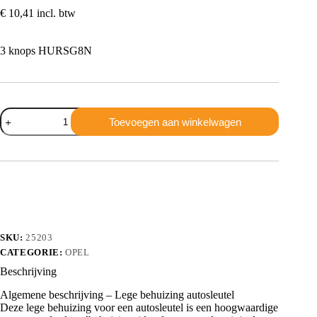
€
10,41
incl. btw
3 knops HURSG8N
Opel
Toevoegen aan winkelwagen
3
knops
HURSG8N
aantal
SKU:
25203
CATEGORIE:
OPEL
Beschrijving
Algemene beschrijving – Lege behuizing autosleutel
Deze lege behuizing voor een autosleutel is een hoogwaardige