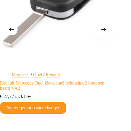
Mercedes
/
Opel
/
Renault
O
Renault Mercedes Opel klapsleutel behuizing 2 knoppen
Renault
baard VA2
€
27,77
€
27,77
incl. btw
Toev
Toevoegen aan winkelwagen