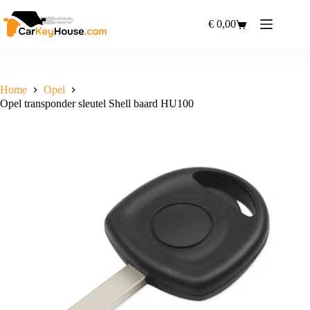
Ga
naar
€
0,00
Winkelwagen
de
inhoud
Home
Opel
Opel transponder sleutel Shell baard HU100