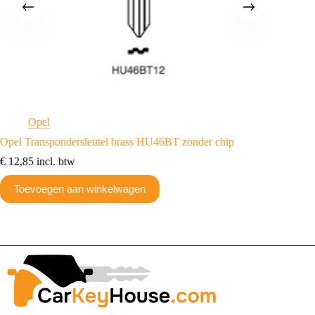
Opel
O
Opel Transpondersleutel brass HU46BT zonder chip
Opel/Va
2018 20
€
12,85
incl. btw
€
30,24
Toevoegen aan winkelwagen
Toev