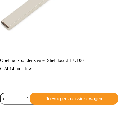
Opel transponder sleutel Shell baard HU100
€
24,14
incl. btw
Opel
Toevoegen aan winkelwagen
transponder
sleutel
Shell
baard
HU100
aantal