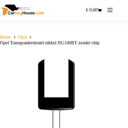
Ga
naar
€
0,00
Winkelwagen
de
inhoud
Home
Opel
Opel Transpondersleutel nikkel HU100BT zonder chip