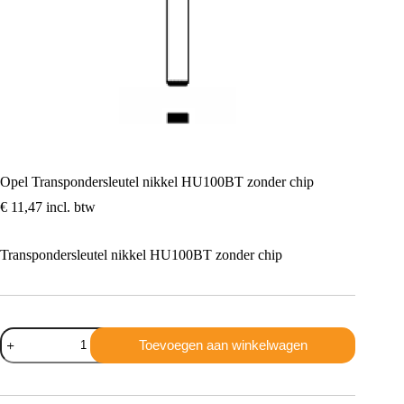
Opel Transpondersleutel nikkel HU100BT zonder chip
€
11,47
incl. btw
Transpondersleutel nikkel HU100BT zonder chip
Opel
Toevoegen aan winkelwagen
Transpondersleutel
nikkel
HU100BT
zonder