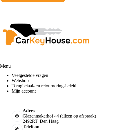
€
30,25
Toev
Menu
Veelgestelde vragen
Webshop
Terugbetaal- en retourneringsbeleid
Mijn account
Adres
Glazenmakerhof 44 (alleen op afspraak)
2492RT, Den Haag
Telefoon