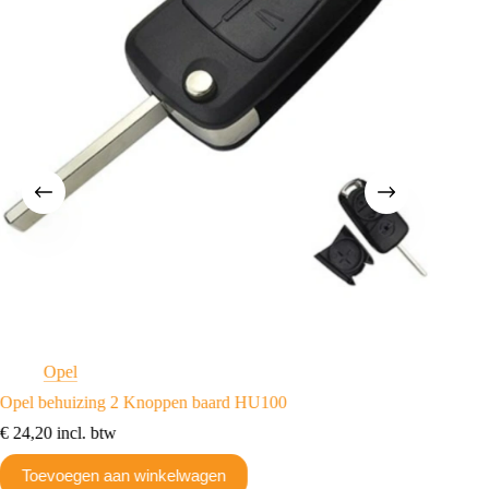
Opel
B
M
Opel behuizing 2 Knoppen baard HU100
S
€
24,20
incl. btw
Xhorse 
XNDS0
Toevoegen aan winkelwagen