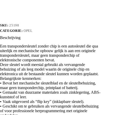
chip
aantal
SKU:
25198
CATEGORIE:
OPEL
Beschrijving
Een transpondersleutel zonder chip is een autosleutel die qua
uiterlijk en mechanische opbouw gelijk is aan een originele
transpondersleutel, maar geen transponderchip of
elektronische componenten bevat.
Deze sleutel wordt meestal gebruikt als vervangende
behuizing of als leeg model waarin de originele chip en
elektronica uit de bestaande sleutel kunnen worden geplaatst.
Belangrijkste kenmerken:
• Bevat het mechanische sleutelblad en de sleutelbehuizing,
maar geen transponderchip, printplaat of batterij.
• Gemaakt van duurzame materialen zoals zinklegering, ABS-
kunststof of leer.
• Vaak uitgevoerd als “flip key” (inklapbare sleutel).
• Geschikt om te gebruiken als vervangende sleutelbehuizing
of voor professionele herprogrammering met originele