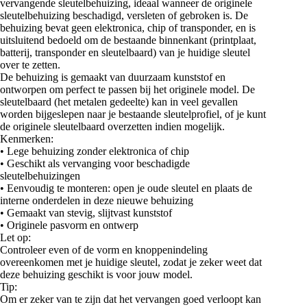
vervangende sleutelbehuizing, ideaal wanneer de originele
sleutelbehuizing beschadigd, versleten of gebroken is. De
behuizing bevat geen elektronica, chip of transponder, en is
uitsluitend bedoeld om de bestaande binnenkant (printplaat,
batterij, transponder en sleutelbaard) van je huidige sleutel
over te zetten.
De behuizing is gemaakt van duurzaam kunststof en
ontworpen om perfect te passen bij het originele model. De
sleutelbaard (het metalen gedeelte) kan in veel gevallen
worden bijgeslepen naar je bestaande sleutelprofiel, of je kunt
de originele sleutelbaard overzetten indien mogelijk.
Kenmerken:
• Lege behuizing zonder elektronica of chip
• Geschikt als vervanging voor beschadigde
sleutelbehuizingen
• Eenvoudig te monteren: open je oude sleutel en plaats de
interne onderdelen in deze nieuwe behuizing
• Gemaakt van stevig, slijtvast kunststof
• Originele pasvorm en ontwerp
Let op:
Controleer even of de vorm en knoppenindeling
overeenkomen met je huidige sleutel, zodat je zeker weet dat
deze behuizing geschikt is voor jouw model.
Tip:
Om er zeker van te zijn dat het vervangen goed verloopt kan