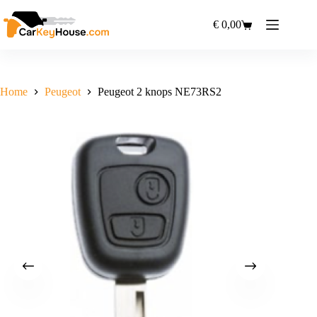
Ga
naar
€
0,00
Winkelwagen
de
inhoud
Home
Peugeot
Peugeot 2 knops NE73RS2