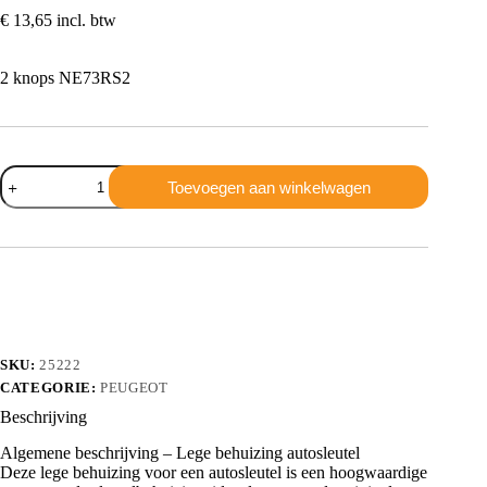
€
13,65
incl. btw
2 knops NE73RS2
Peugeot
Toevoegen aan winkelwagen
2
knops
NE73RS2
aantal
SKU:
25222
CATEGORIE:
PEUGEOT
Beschrijving
Algemene beschrijving – Lege behuizing autosleutel
Deze lege behuizing voor een autosleutel is een hoogwaardige