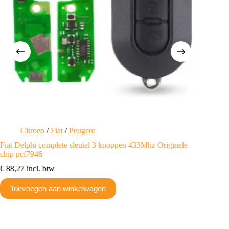
Citroen
/
Fiat
/
Peugeot
B
M
Fiat Delphi complete sleutel 3 knoppen 433Mhz Originele
S
chip pcf7946
KEYDIY 
€
88,27
incl. btw
Univers
€
30,25
Toevoegen aan winkelwagen
Toev