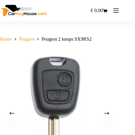
Ga
naar
€
0,00
Winkelwagen
de
inhoud
Home
Peugeot
Peugeot 2 knops SX9RS2