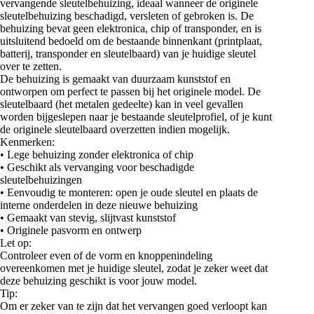
vervangende sleutelbehuizing, ideaal wanneer de originele
sleutelbehuizing beschadigd, versleten of gebroken is. De
behuizing bevat geen elektronica, chip of transponder, en is
uitsluitend bedoeld om de bestaande binnenkant (printplaat,
batterij, transponder en sleutelbaard) van je huidige sleutel
over te zetten.
De behuizing is gemaakt van duurzaam kunststof en
ontworpen om perfect te passen bij het originele model. De
sleutelbaard (het metalen gedeelte) kan in veel gevallen
worden bijgeslepen naar je bestaande sleutelprofiel, of je kunt
de originele sleutelbaard overzetten indien mogelijk.
Kenmerken:
• Lege behuizing zonder elektronica of chip
• Geschikt als vervanging voor beschadigde
sleutelbehuizingen
• Eenvoudig te monteren: open je oude sleutel en plaats de
interne onderdelen in deze nieuwe behuizing
• Gemaakt van stevig, slijtvast kunststof
• Originele pasvorm en ontwerp
Let op:
Controleer even of de vorm en knoppenindeling
overeenkomen met je huidige sleutel, zodat je zeker weet dat
deze behuizing geschikt is voor jouw model.
Tip:
Om er zeker van te zijn dat het vervangen goed verloopt kan