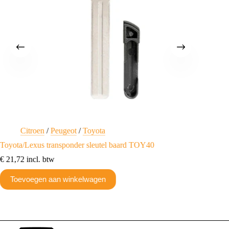
Citroen
/
Peugeot
/
Toyota
Ci
Toyota/Lexus transponder sleutel baard TOY40
Citroen
€
21,72
incl. btw
€
8,37
in
Toevoegen aan winkelwagen
Toev