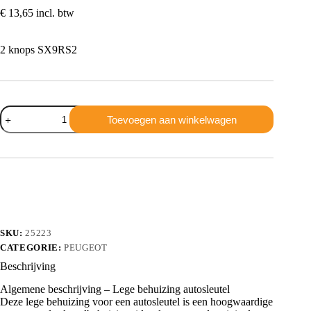
€
13,65
incl. btw
2 knops SX9RS2
Peugeot
Toevoegen aan winkelwagen
2
knops
SX9RS2
aantal
SKU:
25223
CATEGORIE:
PEUGEOT
Beschrijving
Algemene beschrijving – Lege behuizing autosleutel
Deze lege behuizing voor een autosleutel is een hoogwaardige