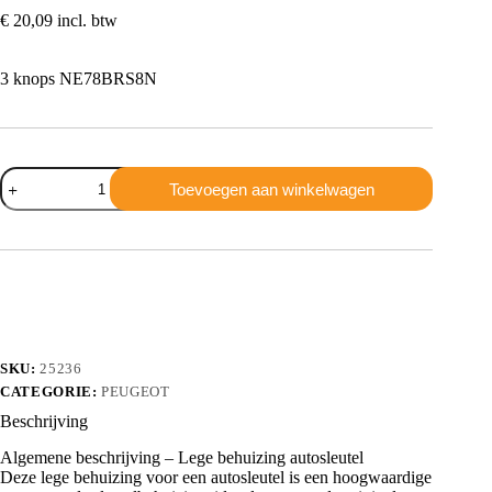
€
20,09
incl. btw
3 knops NE78BRS8N
Peugeot
Toevoegen aan winkelwagen
3
knops
NE78BRS8N
aantal
SKU:
25236
CATEGORIE:
PEUGEOT
Beschrijving
Algemene beschrijving – Lege behuizing autosleutel
Deze lege behuizing voor een autosleutel is een hoogwaardige