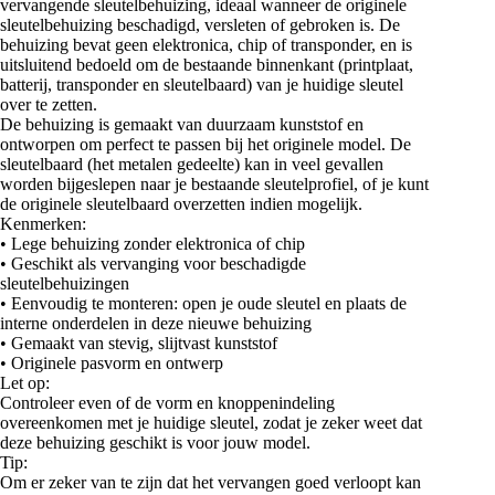
vervangende sleutelbehuizing, ideaal wanneer de originele
sleutelbehuizing beschadigd, versleten of gebroken is. De
behuizing bevat geen elektronica, chip of transponder, en is
uitsluitend bedoeld om de bestaande binnenkant (printplaat,
batterij, transponder en sleutelbaard) van je huidige sleutel
over te zetten.
De behuizing is gemaakt van duurzaam kunststof en
ontworpen om perfect te passen bij het originele model. De
sleutelbaard (het metalen gedeelte) kan in veel gevallen
worden bijgeslepen naar je bestaande sleutelprofiel, of je kunt
de originele sleutelbaard overzetten indien mogelijk.
Kenmerken:
• Lege behuizing zonder elektronica of chip
• Geschikt als vervanging voor beschadigde
sleutelbehuizingen
• Eenvoudig te monteren: open je oude sleutel en plaats de
interne onderdelen in deze nieuwe behuizing
• Gemaakt van stevig, slijtvast kunststof
• Originele pasvorm en ontwerp
Let op:
Controleer even of de vorm en knoppenindeling
overeenkomen met je huidige sleutel, zodat je zeker weet dat
deze behuizing geschikt is voor jouw model.
Tip:
Om er zeker van te zijn dat het vervangen goed verloopt kan