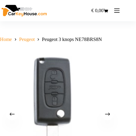
Ga
naar
€
0,00
Winkelwagen
de
inhoud
Home
Peugeot
Peugeot 3 knops NE78BRS8N