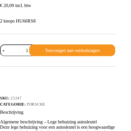
€
20,09
incl. btw
2 knops HU66RS8
Porsche
Toevoegen aan winkelwagen
2
knops
HU66RS8
aantal
SKU:
25247
CATEGORIE:
PORSCHE
Beschrijving
Algemene beschrijving – Lege behuizing autosleutel
Deze lege behuizing voor een autosleutel is een hoogwaardige