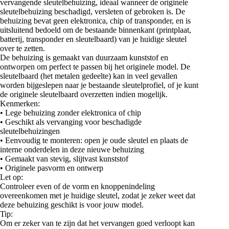
vervangende sleutelbehuizing, ideaal wanneer de originele
sleutelbehuizing beschadigd, versleten of gebroken is. De
behuizing bevat geen elektronica, chip of transponder, en is
uitsluitend bedoeld om de bestaande binnenkant (printplaat,
batterij, transponder en sleutelbaard) van je huidige sleutel
over te zetten.
De behuizing is gemaakt van duurzaam kunststof en
ontworpen om perfect te passen bij het originele model. De
sleutelbaard (het metalen gedeelte) kan in veel gevallen
worden bijgeslepen naar je bestaande sleutelprofiel, of je kunt
de originele sleutelbaard overzetten indien mogelijk.
Kenmerken:
• Lege behuizing zonder elektronica of chip
• Geschikt als vervanging voor beschadigde
sleutelbehuizingen
• Eenvoudig te monteren: open je oude sleutel en plaats de
interne onderdelen in deze nieuwe behuizing
• Gemaakt van stevig, slijtvast kunststof
• Originele pasvorm en ontwerp
Let op:
Controleer even of de vorm en knoppenindeling
overeenkomen met je huidige sleutel, zodat je zeker weet dat
deze behuizing geschikt is voor jouw model.
Tip:
Om er zeker van te zijn dat het vervangen goed verloopt kan