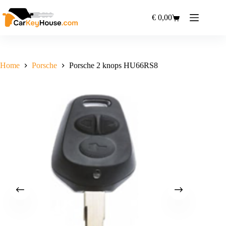
Ga
naar
€
0,00
Winkelwagen
de
inhoud
Home
Porsche
Porsche 2 knops HU66RS8