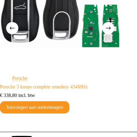
Porsche
A
V
Porsche 3 knops complete smartkey 434MHz
Transpo
€
338,80
incl. btw
€
10,21
Toevoegen aan winkelwagen
Toev