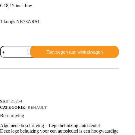
€
18,15
incl. btw
1 knops NE73ARS1
Renault
Toevoegen aan winkelwagen
1
knops
NE73ARS1
aantal
SKU:
25254
CATEGORIE:
RENAULT
Beschrijving
Algemene beschrijving – Lege behuizing autosleutel
Deze lege behuizing voor een autosleutel is een hoogwaardige