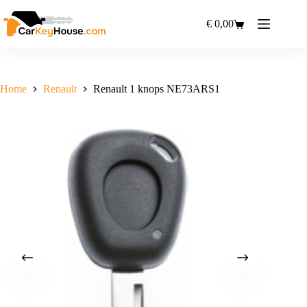
Ga
naar
€
0,00
Winkelwagen
de
inhoud
Home
Renault
Renault 1 knops NE73ARS1