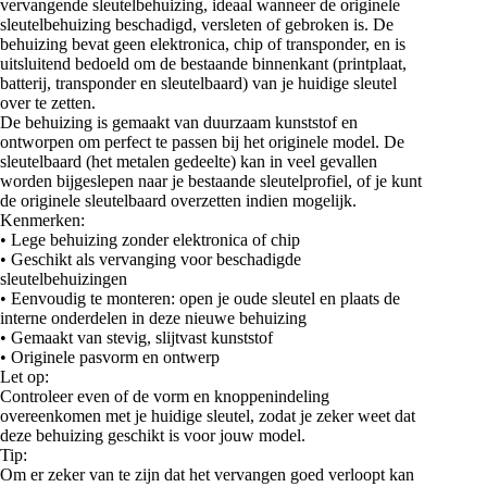
vervangende sleutelbehuizing, ideaal wanneer de originele
sleutelbehuizing beschadigd, versleten of gebroken is. De
behuizing bevat geen elektronica, chip of transponder, en is
uitsluitend bedoeld om de bestaande binnenkant (printplaat,
batterij, transponder en sleutelbaard) van je huidige sleutel
over te zetten.
De behuizing is gemaakt van duurzaam kunststof en
ontworpen om perfect te passen bij het originele model. De
sleutelbaard (het metalen gedeelte) kan in veel gevallen
worden bijgeslepen naar je bestaande sleutelprofiel, of je kunt
de originele sleutelbaard overzetten indien mogelijk.
Kenmerken:
• Lege behuizing zonder elektronica of chip
• Geschikt als vervanging voor beschadigde
sleutelbehuizingen
• Eenvoudig te monteren: open je oude sleutel en plaats de
interne onderdelen in deze nieuwe behuizing
• Gemaakt van stevig, slijtvast kunststof
• Originele pasvorm en ontwerp
Let op:
Controleer even of de vorm en knoppenindeling
overeenkomen met je huidige sleutel, zodat je zeker weet dat
deze behuizing geschikt is voor jouw model.
Tip:
Om er zeker van te zijn dat het vervangen goed verloopt kan