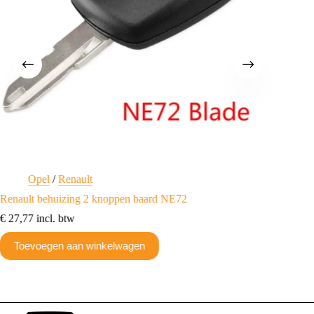
Opel
/
Renault
R
Renault behuizing 2 knoppen baard NE72
Renault
€
27,77
incl. btw
€
18,15
Toevoegen aan winkelwagen
Toev