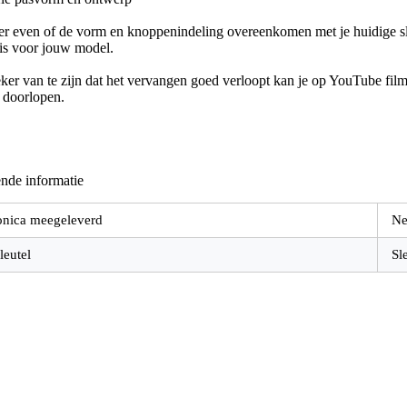
er even of de vorm en knoppenindeling overeenkomen met je huidige sle
 is voor jouw model.
er van te zijn dat het vervangen goed verloopt kan je op YouTube filmp
e doorlopen.
nde informatie
onica meegeleverd
Ne
leutel
Sl