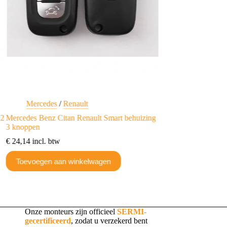
Mercedes
/
Renault
Renault
A2
Mercedes Benz Citan Renault Smart behuizing
Renault complete ka
3 knoppen
Logan Clio PCF794
€
24,14
incl. btw
€
66,49
incl. btw
Toevoegen aan winkelwagen
Toevoegen aan w
Onze monteurs zijn officieel
SERMI-
gecertificeerd
, zodat u verzekerd bent