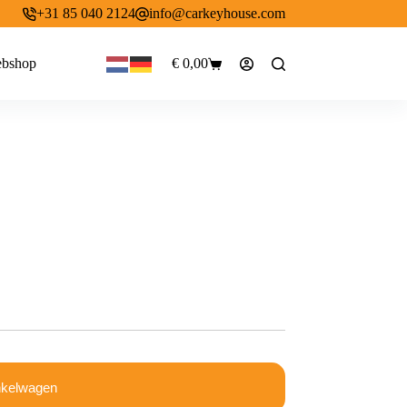
+31 85 040 2124
info@carkeyhouse.com
bshop
€
0,00
Winkelwagen
nkelwagen