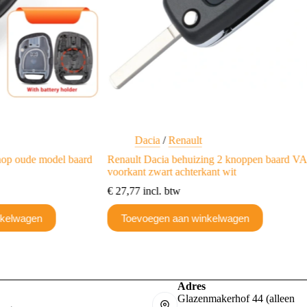
Dacia
/
Renault
nop oude model baard
Renault Dacia behuizing 2 knoppen baard V
voorkant zwart achterkant wit
€
27,77
incl. btw
nkelwagen
Toevoegen aan winkelwagen
Adres
Glazenmakerhof 44 (alleen