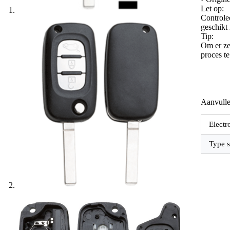
Let op:
Controle
geschikt
Tip:
Om er zek
proces t
Aanvulle
Electr
Type s