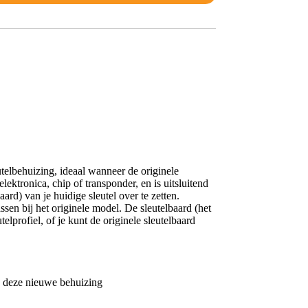
telbehuizing, ideaal wanneer de originele
ektronica, chip of transponder, en is uitsluitend
ard) van je huidige sleutel over te zetten.
en bij het originele model. De sleutelbaard (het
elprofiel, of je kunt de originele sleutelbaard
in deze nieuwe behuizing