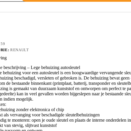
8
259
RIE:
RENAULT
ving
 beschrijving – Lege behuizing autosleutel
e behuizing voor een autosleutel is een hoogwaardige vervangende sleu
huizing beschadigd, versleten of gebroken is. De behuizing bevat geen el
m de bestaande binnenkant (printplaat, batterij, transponder en sleutelba
zing is gemaakt van duurzaam kunststof en ontworpen om perfect te pass
edeelte) kan in veel gevallen worden bijgeslepen naar je bestaande sleut
n indien mogelijk.
en:
ehuizing zonder elektronica of chip
kt als vervanging voor beschadigde sleutelbehuizingen
dig te monteren: open je oude sleutel en plaats de interne onderdelen 
 van stevig, slijtvast kunststof
ele pasvorm en ontwerp