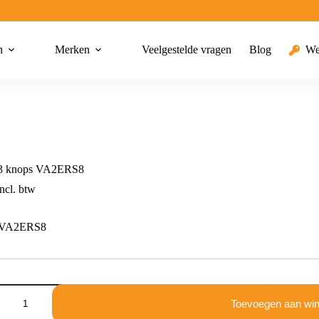
n
Merken
Veelgestelde vragen
Blog
We
 3 knops VA2ERS8
ncl. btw
 VA2ERS8
Toevoegen aan wi