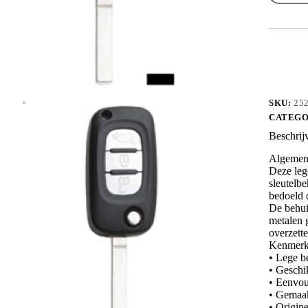
VA2ERS
aantal
SKU:
25
CATEGO
Beschrij
Algemene
Deze leg
sleutelbe
bedoeld o
De behui
metalen g
overzette
Kenmerk
• Lege b
• Geschi
• Eenvou
• Gemaakt
• Origin