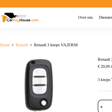
Ga
naar
de
inhoud
Over ons
Dienste
Home
Renault
Renault 3 knops VA2ERS8
Renault
€
20,09
i
3 knops
Renault
3
knops