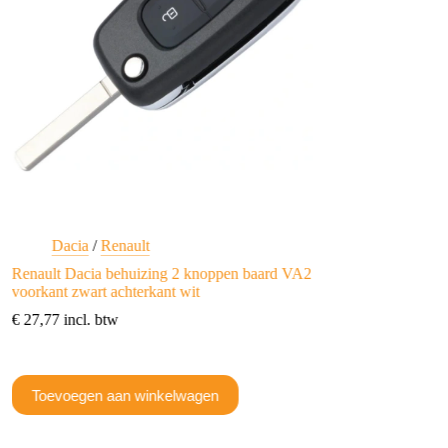
Dacia
/
Renault
Renault
Renault Dacia behuizing 2 knoppen baard VA2
Renault behuizing 2
voorkant zwart achterkant wit
€
27,77
incl. btw
€
27,77
incl. btw
Toevoegen aan w
Toevoegen aan winkelwagen