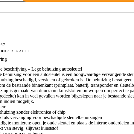
0
267
RIE:
RENAULT
ving
 beschrijving – Lege behuizing autosleutel
e behuizing voor een autosleutel is een hoogwaardige vervangende sleu
huizing beschadigd, versleten of gebroken is. De behuizing bevat geen el
m de bestaande binnenkant (printplaat, batterij, transponder en sleutelba
zing is gemaakt van duurzaam kunststof en ontworpen om perfect te pass
edeelte) kan in veel gevallen worden bijgeslepen naar je bestaande sleut
n indien mogelijk.
en:
ehuizing zonder elektronica of chip
kt als vervanging voor beschadigde sleutelbehuizingen
dig te monteren: open je oude sleutel en plaats de interne onderdelen 
 van stevig, slijtvast kunststof
ele pasvorm en ontwerp