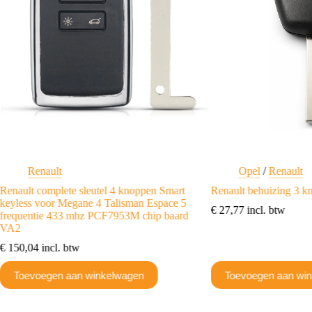
Renault
Opel
/
Renault
Renault complete sleutel 4 knoppen Smart
Renault behuizing 3 
keyless voor Megane 4 Talisman Espace 5
€
27,77
incl. btw
frequentie 433 mhz PCF7953M chip baard
VA2
€
150,04
incl. btw
Toevoegen aan winkelwagen
Toevoegen aan wi