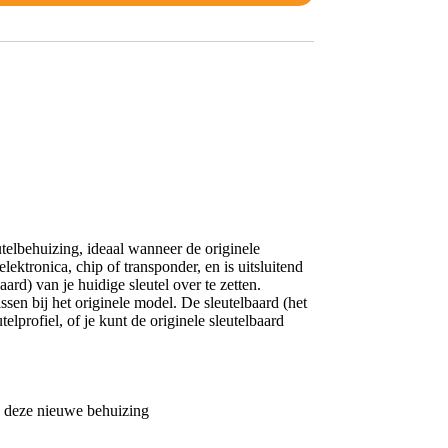
telbehuizing, ideaal wanneer de originele
ektronica, chip of transponder, en is uitsluitend
ard) van je huidige sleutel over te zetten.
en bij het originele model. De sleutelbaard (het
elprofiel, of je kunt de originele sleutelbaard
in deze nieuwe behuizing