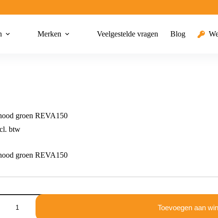
n
Merken
Veelgestelde vragen
Blog
We
 nood groen REVA150
cl. btw
 nood groen REVA150
Toevoegen aan wi