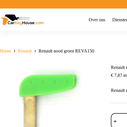
Ga
naar
de
inhoud
Over ons
Dienste
Home
Renault
Renault nood groen REVA150
Renault
€
7,87
in
Renault
Renault
nood
groen