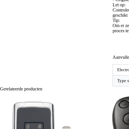
Let op:
Controle
geschikt
Tip:
Om er zek
proces t
Aanvulle
Electr
Type s
Gerelateerde producten