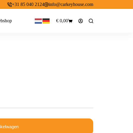
+31 85 040 2124
info@carkeyhouse.com
bshop
€
0,00
Winkelwagen
nkelwagen