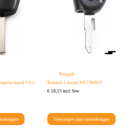
Renault
knoppen baard VA2
Renault 1 knops NE73BRS1
€
18,15
incl. btw
nkelwagen
Toevoegen aan winkelwagen