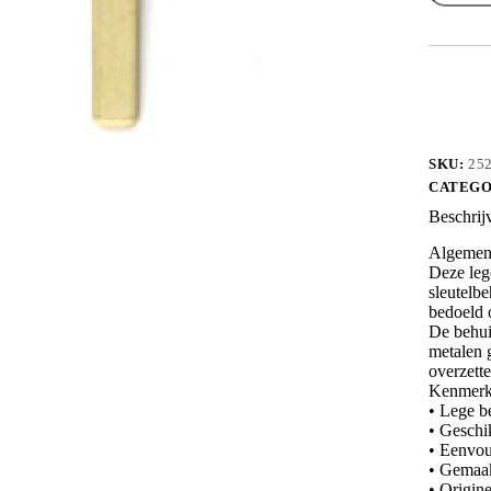
REVA15
aantal
SKU:
25
CATEGO
Beschrij
Algemene
Deze leg
sleutelbe
bedoeld o
De behui
metalen g
overzette
Kenmerk
• Lege b
• Geschi
• Eenvou
• Gemaakt
• Origin