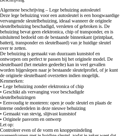
Algemene beschrijving – Lege behuizing autosleutel
Deze lege behuizing voor een autosleutel is een hoogwaardige
vervangende sleutelbehuizing, ideaal wanneer de originele
sleutelbehuizing beschadigd, versleten of gebroken is. De
behuizing bevat geen elektronica, chip of transponder, en is
uitsluitend bedoeld om de bestaande binnenkant (printplaat,
batterij, transponder en sleutelbaard) van je huidige sleutel
over te zetten.
De behuizing is gemaakt van duurzaam kunststof en
ontworpen om perfect te passen bij het originele model. De
sleutelbaard (het metalen gedeelte) kan in veel gevallen
worden bijgeslepen naar je bestaande sleutelprofiel, of je kunt
de originele sleutelbaard overzetten indien mogelijk.
Kenmerken:
• Lege behuizing zonder elektronica of chip
• Geschikt als vervanging voor beschadigde
sleutelbehuizingen
• Eenvoudig te monteren: open je oude sleutel en plaats de
interne onderdelen in deze nieuwe behuizing
• Gemaakt van stevig, slijtvast kunststof
• Originele pasvorm en ontwerp
Let op:
Controleer even of de vorm en knoppenindeling
overeenkomen met je huidige sleutel, zodat je zeker weet dat