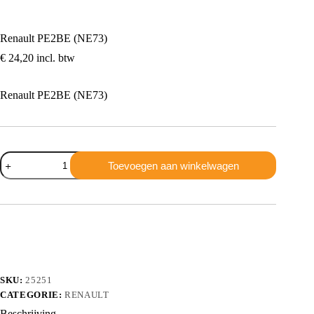
Renault PE2BE (NE73)
€
24,20
incl. btw
Renault PE2BE (NE73)
Renault
Toevoegen aan winkelwagen
PE2BE
(NE73)
aantal
SKU:
25251
CATEGORIE:
RENAULT
Beschrijving