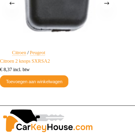
Citroen
/
Peugeot
Ci
Citroen 2 knops SXRSA2
Citroen
€
8,37
incl. btw
€
20,09
Toevoegen aan winkelwagen
Toev