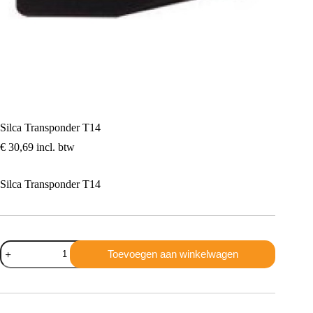
Silca Transponder T14
€
30,69
incl. btw
Silca Transponder T14
Silca
Toevoegen aan winkelwagen
Transponder
T14
aantal