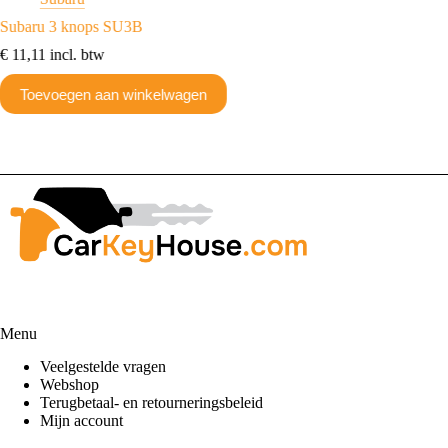
Subaru 3 knops SU3B
Subaru 
€
11,11
incl. btw
€
8,71
in
Toevoegen aan winkelwagen
Toev
Menu
Veelgestelde vragen
Webshop
Terugbetaal- en retourneringsbeleid
Mijn account