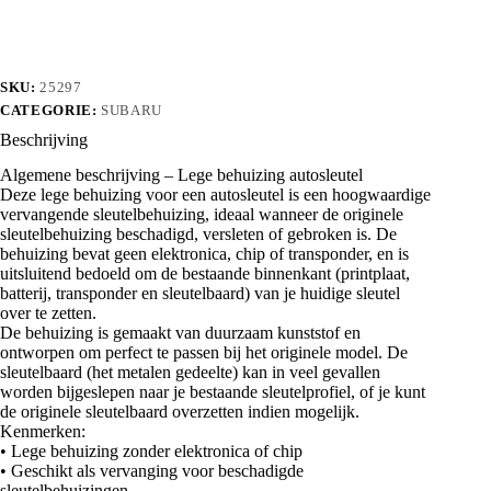
SKU:
25297
CATEGORIE:
SUBARU
Beschrijving
Algemene beschrijving – Lege behuizing autosleutel
Deze lege behuizing voor een autosleutel is een hoogwaardige
vervangende sleutelbehuizing, ideaal wanneer de originele
sleutelbehuizing beschadigd, versleten of gebroken is. De
behuizing bevat geen elektronica, chip of transponder, en is
uitsluitend bedoeld om de bestaande binnenkant (printplaat,
batterij, transponder en sleutelbaard) van je huidige sleutel
over te zetten.
De behuizing is gemaakt van duurzaam kunststof en
ontworpen om perfect te passen bij het originele model. De
sleutelbaard (het metalen gedeelte) kan in veel gevallen
worden bijgeslepen naar je bestaande sleutelprofiel, of je kunt
de originele sleutelbaard overzetten indien mogelijk.
Kenmerken:
• Lege behuizing zonder elektronica of chip
• Geschikt als vervanging voor beschadigde
sleutelbehuizingen