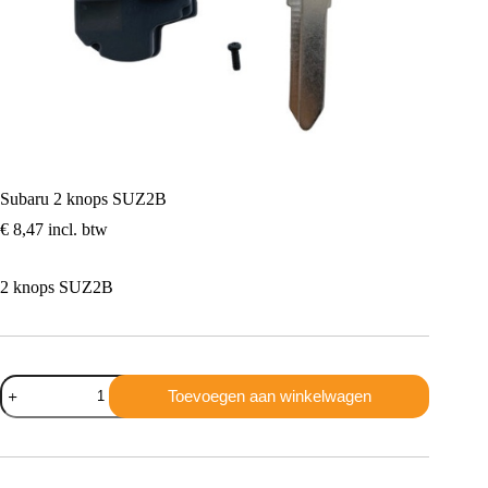
Subaru 2 knops SUZ2B
€
8,47
incl. btw
2 knops SUZ2B
Subaru
Toevoegen aan winkelwagen
2
knops
SUZ2B
aantal