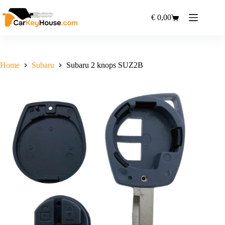
Ga
naar
€
0,00
Winkelwagen
de
inhoud
Home
Subaru
Subaru 2 knops SUZ2B