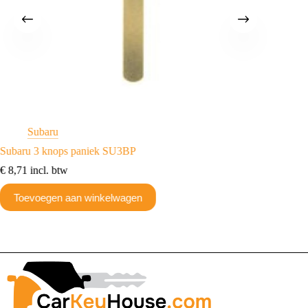
Subaru
S
Subaru 3 knops paniek SU3BP
Subaru 
€
8,71
incl. btw
€
8,71
in
Toevoegen aan winkelwagen
Toev