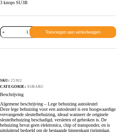
3 knops SU3B
Subaru
Toevoegen aan winkelwagen
3
knops
SU3B
aantal
SKU:
25302
CATEGORIE:
SUBARU
Beschrijving
Algemene beschrijving – Lege behuizing autosleutel
Deze lege behuizing voor een autosleutel is een hoogwaardige
vervangende sleutelbehuizing, ideaal wanneer de originele
sleutelbehuizing beschadigd, versleten of gebroken is. De
behuizing bevat geen elektronica, chip of transponder, en is
uitsluitend bedoeld om de bestaande binnenkant (printplaat,