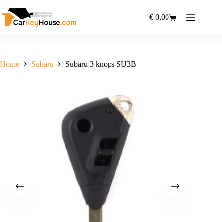
Ga
naar
€
0,00
Winkelwagen
de
inhoud
Home
Subaru
Subaru 3 knops SU3B