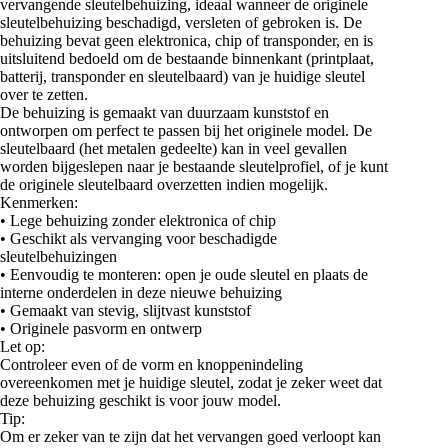
vervangende sleutelbehuizing, ideaal wanneer de originele
sleutelbehuizing beschadigd, versleten of gebroken is. De
behuizing bevat geen elektronica, chip of transponder, en is
uitsluitend bedoeld om de bestaande binnenkant (printplaat,
batterij, transponder en sleutelbaard) van je huidige sleutel
over te zetten.
De behuizing is gemaakt van duurzaam kunststof en
ontworpen om perfect te passen bij het originele model. De
sleutelbaard (het metalen gedeelte) kan in veel gevallen
worden bijgeslepen naar je bestaande sleutelprofiel, of je kunt
de originele sleutelbaard overzetten indien mogelijk.
Kenmerken:
• Lege behuizing zonder elektronica of chip
• Geschikt als vervanging voor beschadigde
sleutelbehuizingen
• Eenvoudig te monteren: open je oude sleutel en plaats de
interne onderdelen in deze nieuwe behuizing
• Gemaakt van stevig, slijtvast kunststof
• Originele pasvorm en ontwerp
Let op:
Controleer even of de vorm en knoppenindeling
overeenkomen met je huidige sleutel, zodat je zeker weet dat
deze behuizing geschikt is voor jouw model.
Tip:
Om er zeker van te zijn dat het vervangen goed verloopt kan