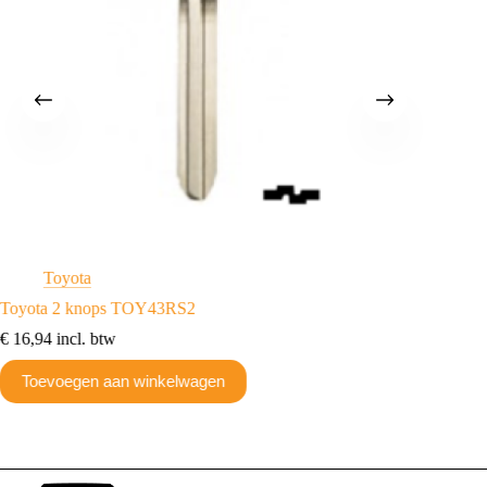
Toyota
T
Toyota 2 knops TOY43RS2
Toyota
€
16,94
incl. btw
€
16,94
Toevoegen aan winkelwagen
Toev