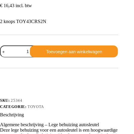
€
16,43
incl. btw
2 knops TOY43CRS2N
Toyota
Toevoegen aan winkelwagen
2
knops
TOY43CRS2N
aantal
SKU:
25344
CATEGORIE:
TOYOTA
Beschrijving
Algemene beschrijving – Lege behuizing autosleutel
Deze lege behuizing voor een autosleutel is een hoogwaardige