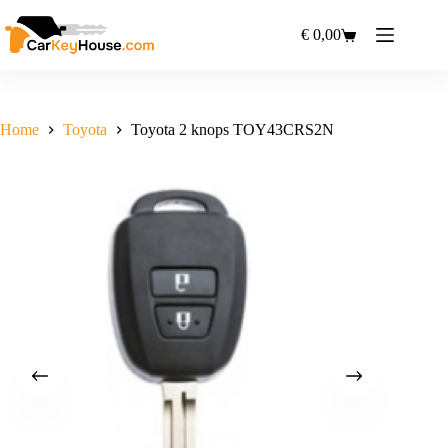
Ga
naar
€
0,00
Winkelwagen
de
inhoud
Home
Toyota
Toyota 2 knops TOY43CRS2N