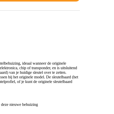
telbehuizing, ideaal wanneer de originele
ektronica, chip of transponder, en is uitsluitend
ard) van je huidige sleutel over te zetten.
en bij het originele model. De sleutelbaard (het
elprofiel, of je kunt de originele sleutelbaard
in deze nieuwe behuizing