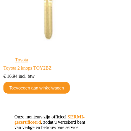
Toyota
Toyota
Toyota 2 knops TOY2BZ
Toyota 1 knops TO
€
16,94
incl. btw
€
10,41
incl. btw
Toevoegen aan winkelwagen
Toevoegen aan w
Onze monteurs zijn officieel
SERMI-
gecertificeerd
, zodat u verzekerd bent
van veilige en betrouwbare service.