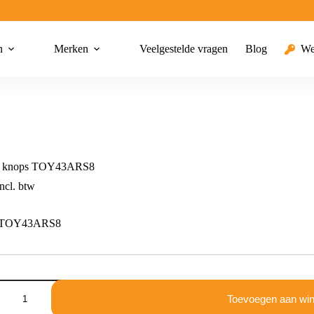
n
Merken
Veelgestelde vragen
Blog
We
3 knops TOY43ARS8
ncl. btw
s TOY43ARS8
Toevoegen aan wi