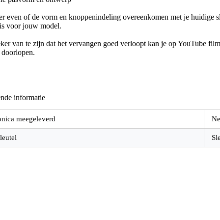
er even of de vorm en knoppenindeling overeenkomen met je huidige sle
 is voor jouw model.
er van te zijn dat het vervangen goed verloopt kan je op YouTube filmp
e doorlopen.
nde informatie
onica meegeleverd
Ne
leutel
Sl