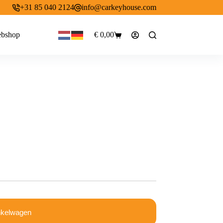
+31 85 040 2124
info@carkeyhouse.com
bshop
€
0,00
Winkelwagen
nkelwagen