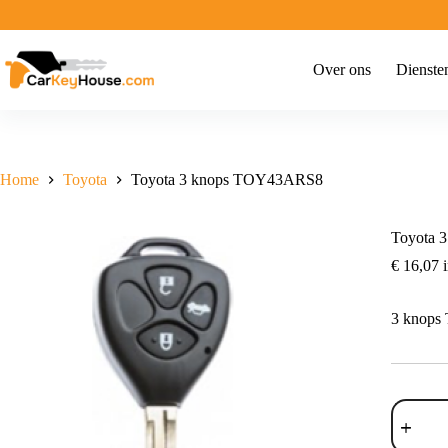
Ga
naar
de
inhoud
Over ons
Dienste
Home
Toyota
Toyota 3 knops TOY43ARS8
Toyota 
€
16,07
i
3 knop
Toyota
3
knops