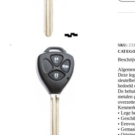
TOY43A
aantal
SKU:
25
CATEGO
Beschrij
Algemene
Deze leg
sleutelbe
bedoeld o
De behui
metalen g
overzette
Kenmerk
• Lege b
• Geschi
• Eenvou
• Gemaakt
• Origin