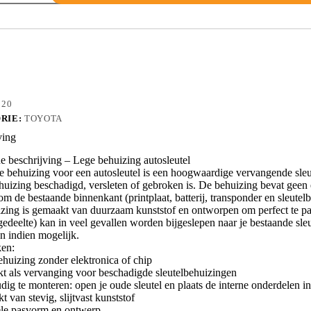
RS8
320
RIE:
TOYOTA
ving
 beschrijving – Lege behuizing autosleutel
e behuizing voor een autosleutel is een hoogwaardige vervangende sleu
huizing beschadigd, versleten of gebroken is. De behuizing bevat geen el
m de bestaande binnenkant (printplaat, batterij, transponder en sleutelba
zing is gemaakt van duurzaam kunststof en ontworpen om perfect te pass
edeelte) kan in veel gevallen worden bijgeslepen naar je bestaande sleut
n indien mogelijk.
en:
ehuizing zonder elektronica of chip
kt als vervanging voor beschadigde sleutelbehuizingen
dig te monteren: open je oude sleutel en plaats de interne onderdelen 
 van stevig, slijtvast kunststof
ele pasvorm en ontwerp