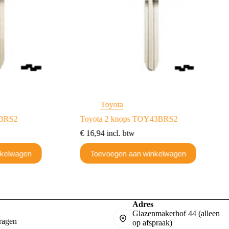
Toyota
43RS2
Toyota 2 knops TOY43BRS2
€
16,94
incl. btw
nkelwagen
Toevoegen aan winkelwagen
Adres
Glazenmakerhof 44 (alleen
ragen
op afspraak)