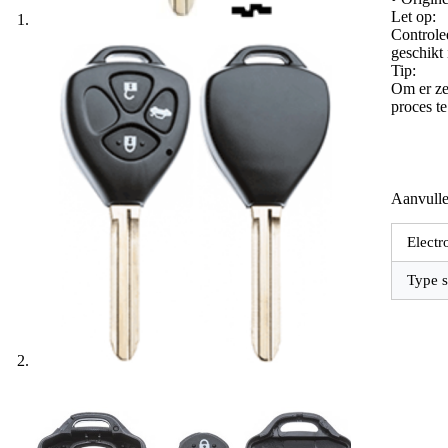
Let op:
Controle
geschikt
Tip:
Om er zek
proces t
Aanvulle
Electr
Type s