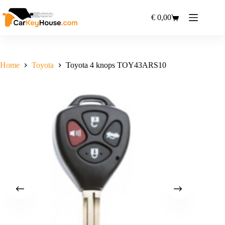
Ga
naar
€
0,00
Winkelwagen
de
inhoud
Home
Toyota
Toyota 4 knops TOY43ARS10