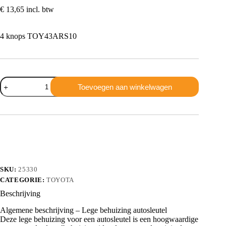
€
13,65
incl. btw
4 knops TOY43ARS10
Toyota
Toevoegen aan winkelwagen
4
knops
TOY43ARS10
aantal
SKU:
25330
CATEGORIE:
TOYOTA
Beschrijving
Algemene beschrijving – Lege behuizing autosleutel
Deze lege behuizing voor een autosleutel is een hoogwaardige