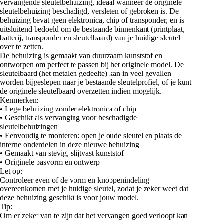
vervangende sleutelbehuizing, ideaal wanneer de originele
sleutelbehuizing beschadigd, versleten of gebroken is. De
behuizing bevat geen elektronica, chip of transponder, en is
uitsluitend bedoeld om de bestaande binnenkant (printplaat,
batterij, transponder en sleutelbaard) van je huidige sleutel
over te zetten.
De behuizing is gemaakt van duurzaam kunststof en
ontworpen om perfect te passen bij het originele model. De
sleutelbaard (het metalen gedeelte) kan in veel gevallen
worden bijgeslepen naar je bestaande sleutelprofiel, of je kunt
de originele sleutelbaard overzetten indien mogelijk.
Kenmerken:
• Lege behuizing zonder elektronica of chip
• Geschikt als vervanging voor beschadigde
sleutelbehuizingen
• Eenvoudig te monteren: open je oude sleutel en plaats de
interne onderdelen in deze nieuwe behuizing
• Gemaakt van stevig, slijtvast kunststof
• Originele pasvorm en ontwerp
Let op:
Controleer even of de vorm en knoppenindeling
overeenkomen met je huidige sleutel, zodat je zeker weet dat
deze behuizing geschikt is voor jouw model.
Tip:
Om er zeker van te zijn dat het vervangen goed verloopt kan