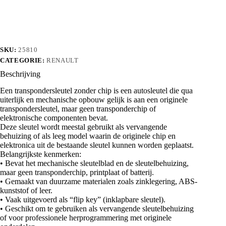
aantal
SKU:
25810
CATEGORIE:
RENAULT
Beschrijving
Een transpondersleutel zonder chip is een autosleutel die qua
uiterlijk en mechanische opbouw gelijk is aan een originele
transpondersleutel, maar geen transponderchip of
elektronische componenten bevat.
Deze sleutel wordt meestal gebruikt als vervangende
behuizing of als leeg model waarin de originele chip en
elektronica uit de bestaande sleutel kunnen worden geplaatst.
Belangrijkste kenmerken:
• Bevat het mechanische sleutelblad en de sleutelbehuizing,
maar geen transponderchip, printplaat of batterij.
• Gemaakt van duurzame materialen zoals zinklegering, ABS-
kunststof of leer.
• Vaak uitgevoerd als “flip key” (inklapbare sleutel).
• Geschikt om te gebruiken als vervangende sleutelbehuizing
of voor professionele herprogrammering met originele