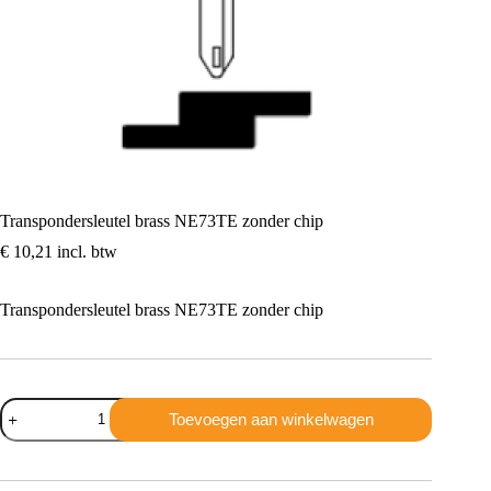
Transpondersleutel brass NE73TE zonder chip
€
10,21
incl. btw
Transpondersleutel brass NE73TE zonder chip
Transpondersleutel
Toevoegen aan winkelwagen
brass
NE73TE
zonder
chip