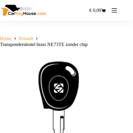
Ga
naar
€
0,00
Winkelwagen
de
inhoud
Home
Renault
Transpondersleutel brass NE73TE zonder chip