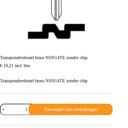
Transpondersleutel brass NSN14TE zonder chip
€
10,21
incl. btw
Transpondersleutel brass NSN14TE zonder chip
Transpondersleutel
Toevoegen aan winkelwagen
brass
NSN14TE
zonder
chip