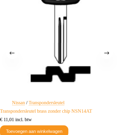
Nissan
/
Transpondersleutel
E
Transpondersleutel brass zonder chip NSN14AT
Nissan K
Emulato
€
11,01
incl. btw
€
90,75
Toevoegen aan winkelwagen