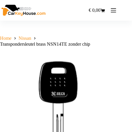
Ga
naar
€
0,00
Winkelwagen
de
inhoud
Home
Nissan
Transpondersleutel brass NSN14TE zonder chip