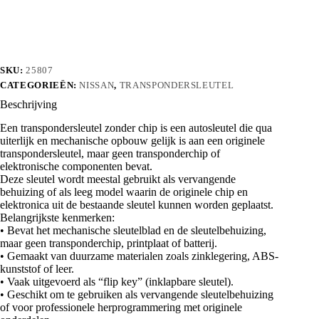
aantal
SKU:
25807
CATEGORIEËN:
NISSAN
,
TRANSPONDERSLEUTEL
Beschrijving
Een transpondersleutel zonder chip is een autosleutel die qua
uiterlijk en mechanische opbouw gelijk is aan een originele
transpondersleutel, maar geen transponderchip of
elektronische componenten bevat.
Deze sleutel wordt meestal gebruikt als vervangende
behuizing of als leeg model waarin de originele chip en
elektronica uit de bestaande sleutel kunnen worden geplaatst.
Belangrijkste kenmerken:
• Bevat het mechanische sleutelblad en de sleutelbehuizing,
maar geen transponderchip, printplaat of batterij.
• Gemaakt van duurzame materialen zoals zinklegering, ABS-
kunststof of leer.
• Vaak uitgevoerd als “flip key” (inklapbare sleutel).
• Geschikt om te gebruiken als vervangende sleutelbehuizing
of voor professionele herprogrammering met originele