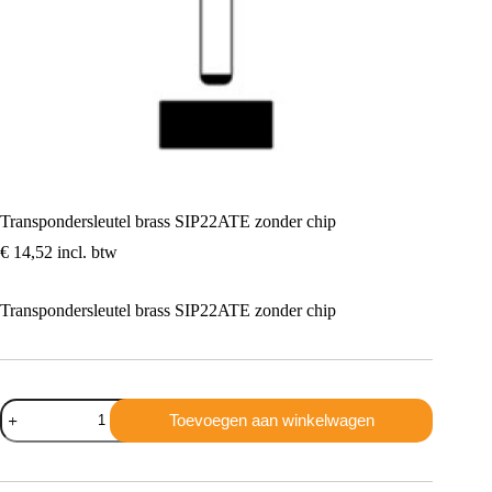
Transpondersleutel brass SIP22ATE zonder chip
€
14,52
incl. btw
Transpondersleutel brass SIP22ATE zonder chip
Transpondersleutel
Toevoegen aan winkelwagen
brass
SIP22ATE
zonder
chip