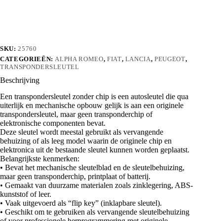
aantal
SKU:
25760
CATEGORIEËN:
ALPHA ROMEO
,
FIAT
,
LANCIA
,
PEUGEOT
,
TRANSPONDERSLEUTEL
Beschrijving
Een transpondersleutel zonder chip is een autosleutel die qua
uiterlijk en mechanische opbouw gelijk is aan een originele
transpondersleutel, maar geen transponderchip of
elektronische componenten bevat.
Deze sleutel wordt meestal gebruikt als vervangende
behuizing of als leeg model waarin de originele chip en
elektronica uit de bestaande sleutel kunnen worden geplaatst.
Belangrijkste kenmerken:
• Bevat het mechanische sleutelblad en de sleutelbehuizing,
maar geen transponderchip, printplaat of batterij.
• Gemaakt van duurzame materialen zoals zinklegering, ABS-
kunststof of leer.
• Vaak uitgevoerd als “flip key” (inklapbare sleutel).
• Geschikt om te gebruiken als vervangende sleutelbehuizing
of voor professionele herprogrammering met originele