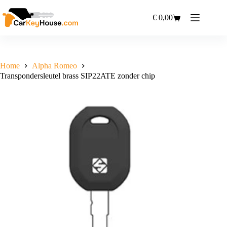
Ga
naar
€
0,00
Winkelwagen
de
inhoud
Home
Alpha Romeo
Transpondersleutel brass SIP22ATE zonder chip