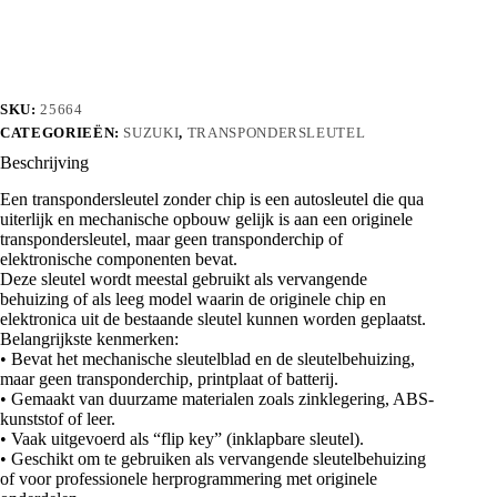
aantal
SKU:
25664
CATEGORIEËN:
SUZUKI
,
TRANSPONDERSLEUTEL
Beschrijving
Een transpondersleutel zonder chip is een autosleutel die qua
uiterlijk en mechanische opbouw gelijk is aan een originele
transpondersleutel, maar geen transponderchip of
elektronische componenten bevat.
Deze sleutel wordt meestal gebruikt als vervangende
behuizing of als leeg model waarin de originele chip en
elektronica uit de bestaande sleutel kunnen worden geplaatst.
Belangrijkste kenmerken:
• Bevat het mechanische sleutelblad en de sleutelbehuizing,
maar geen transponderchip, printplaat of batterij.
• Gemaakt van duurzame materialen zoals zinklegering, ABS-
kunststof of leer.
• Vaak uitgevoerd als “flip key” (inklapbare sleutel).
• Geschikt om te gebruiken als vervangende sleutelbehuizing
of voor professionele herprogrammering met originele