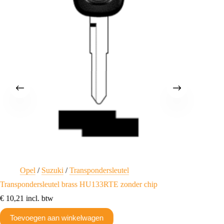
Opel
/
Suzuki
/
Transpondersleutel
O
Transpondersleutel brass HU133RTE zonder chip
Suzuki 
€
10,21
incl. btw
€
19,97
Toevoegen aan winkelwagen
Toev