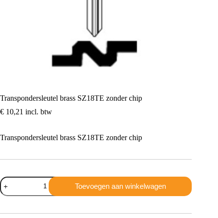
Transpondersleutel brass SZ18TE zonder chip
€
10,21
incl. btw
Transpondersleutel brass SZ18TE zonder chip
Transpondersleutel
Toevoegen aan winkelwagen
brass
SZ18TE
zonder
chip