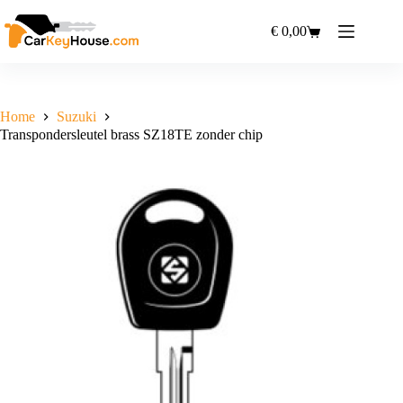
Ga
naar
€
0,00
Winkelwagen
de
inhoud
Home
Suzuki
Transpondersleutel brass SZ18TE zonder chip