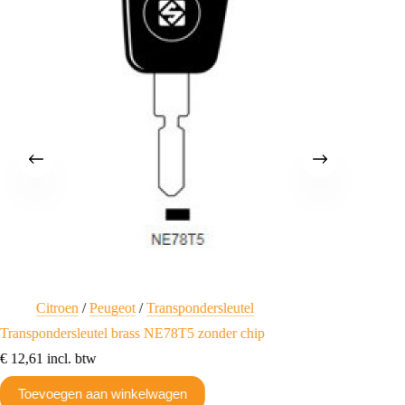
Citroen
/
Peugeot
/
Transpondersleutel
F
Transpondersleutel brass NE78T5 zonder chip
Transpo
€
12,61
incl. btw
€
12,80
Toevoegen aan winkelwagen
Toev