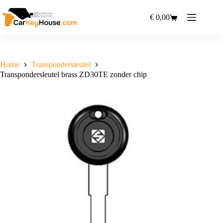
Ga
naar
€
0,00
Winkelwagen
de
inhoud
Home
Transpondersleutel
Transpondersleutel brass ZD30TE zonder chip