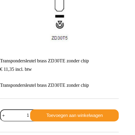
Transpondersleutel brass ZD30TE zonder chip
€
11,35
incl. btw
Transpondersleutel brass ZD30TE zonder chip
Transpondersleutel
Toevoegen aan winkelwagen
brass
ZD30TE
zonder
chip