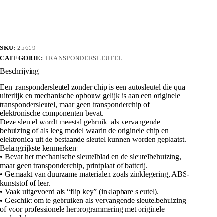
aantal
SKU:
25659
CATEGORIE:
TRANSPONDERSLEUTEL
Beschrijving
Een transpondersleutel zonder chip is een autosleutel die qua
uiterlijk en mechanische opbouw gelijk is aan een originele
transpondersleutel, maar geen transponderchip of
elektronische componenten bevat.
Deze sleutel wordt meestal gebruikt als vervangende
behuizing of als leeg model waarin de originele chip en
elektronica uit de bestaande sleutel kunnen worden geplaatst.
Belangrijkste kenmerken:
• Bevat het mechanische sleutelblad en de sleutelbehuizing,
maar geen transponderchip, printplaat of batterij.
• Gemaakt van duurzame materialen zoals zinklegering, ABS-
kunststof of leer.
• Vaak uitgevoerd als “flip key” (inklapbare sleutel).
• Geschikt om te gebruiken als vervangende sleutelbehuizing
of voor professionele herprogrammering met originele