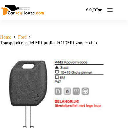
Ga
naar
€
0,00
Winkelwagen
de
inhoud
Home
Ford
Transpondersleutel MH profiel FO19MH zonder chip