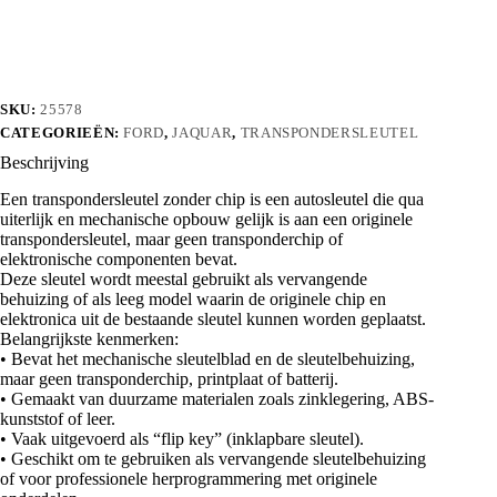
chip
aantal
SKU:
25578
CATEGORIEËN:
FORD
,
JAQUAR
,
TRANSPONDERSLEUTEL
Beschrijving
Een transpondersleutel zonder chip is een autosleutel die qua
uiterlijk en mechanische opbouw gelijk is aan een originele
transpondersleutel, maar geen transponderchip of
elektronische componenten bevat.
Deze sleutel wordt meestal gebruikt als vervangende
behuizing of als leeg model waarin de originele chip en
elektronica uit de bestaande sleutel kunnen worden geplaatst.
Belangrijkste kenmerken:
• Bevat het mechanische sleutelblad en de sleutelbehuizing,
maar geen transponderchip, printplaat of batterij.
• Gemaakt van duurzame materialen zoals zinklegering, ABS-
kunststof of leer.
• Vaak uitgevoerd als “flip key” (inklapbare sleutel).
• Geschikt om te gebruiken als vervangende sleutelbehuizing
of voor professionele herprogrammering met originele