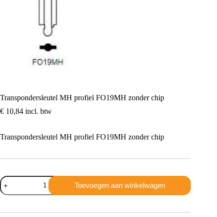
Transpondersleutel MH profiel FO19MH zonder chip
€
10,84
incl. btw
Transpondersleutel MH profiel FO19MH zonder chip
Transpondersleutel
Toevoegen aan winkelwagen
MH
profiel
FO19MH
zonder