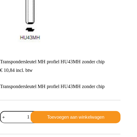
Transpondersleutel MH profiel HU43MH zonder chip
€
10,84
incl. btw
Transpondersleutel MH profiel HU43MH zonder chip
Transpondersleutel
Toevoegen aan winkelwagen
MH
profiel
HU43MH
zonder