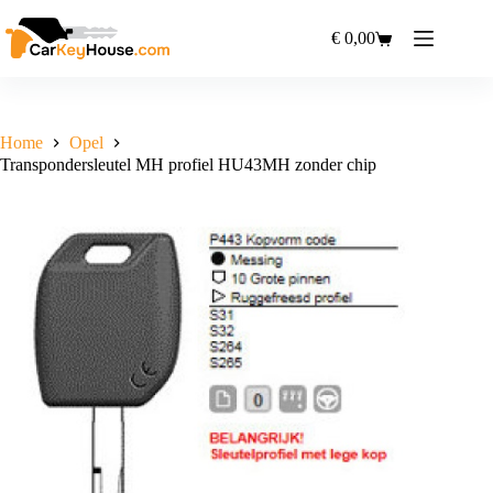
Ga
naar
€
0,00
Winkelwagen
de
inhoud
Home
Opel
Transpondersleutel MH profiel HU43MH zonder chip