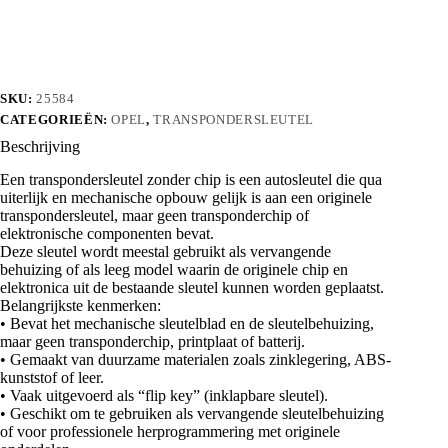
chip
aantal
SKU:
25584
CATEGORIEËN:
OPEL
,
TRANSPONDERSLEUTEL
Beschrijving
Een transpondersleutel zonder chip is een autosleutel die qua
uiterlijk en mechanische opbouw gelijk is aan een originele
transpondersleutel, maar geen transponderchip of
elektronische componenten bevat.
Deze sleutel wordt meestal gebruikt als vervangende
behuizing of als leeg model waarin de originele chip en
elektronica uit de bestaande sleutel kunnen worden geplaatst.
Belangrijkste kenmerken:
• Bevat het mechanische sleutelblad en de sleutelbehuizing,
maar geen transponderchip, printplaat of batterij.
• Gemaakt van duurzame materialen zoals zinklegering, ABS-
kunststof of leer.
• Vaak uitgevoerd als “flip key” (inklapbare sleutel).
• Geschikt om te gebruiken als vervangende sleutelbehuizing
of voor professionele herprogrammering met originele