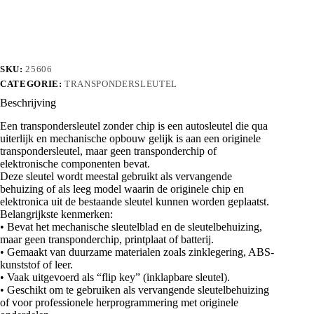
chip
aantal
SKU:
25606
CATEGORIE:
TRANSPONDERSLEUTEL
Beschrijving
Een transpondersleutel zonder chip is een autosleutel die qua
uiterlijk en mechanische opbouw gelijk is aan een originele
transpondersleutel, maar geen transponderchip of
elektronische componenten bevat.
Deze sleutel wordt meestal gebruikt als vervangende
behuizing of als leeg model waarin de originele chip en
elektronica uit de bestaande sleutel kunnen worden geplaatst.
Belangrijkste kenmerken:
• Bevat het mechanische sleutelblad en de sleutelbehuizing,
maar geen transponderchip, printplaat of batterij.
• Gemaakt van duurzame materialen zoals zinklegering, ABS-
kunststof of leer.
• Vaak uitgevoerd als “flip key” (inklapbare sleutel).
• Geschikt om te gebruiken als vervangende sleutelbehuizing
of voor professionele herprogrammering met originele