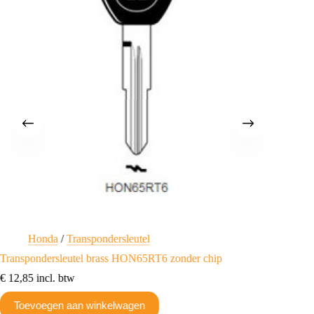
Honda
/
Transpondersleutel
H
Transpondersleutel brass HON65RT6 zonder chip
Transpo
€
12,85
incl. btw
€
12,85
Toevoegen aan winkelwagen
Toev