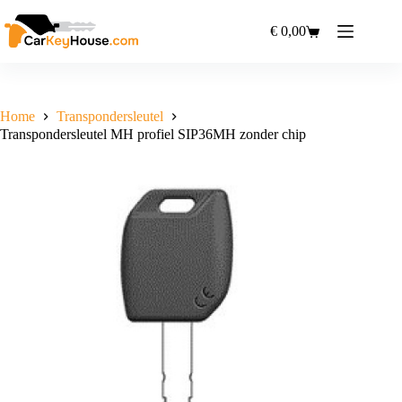
Ga
naar
€
0,00
Winkelwagen
de
inhoud
Home
Transpondersleutel
Transpondersleutel MH profiel SIP36MH zonder chip