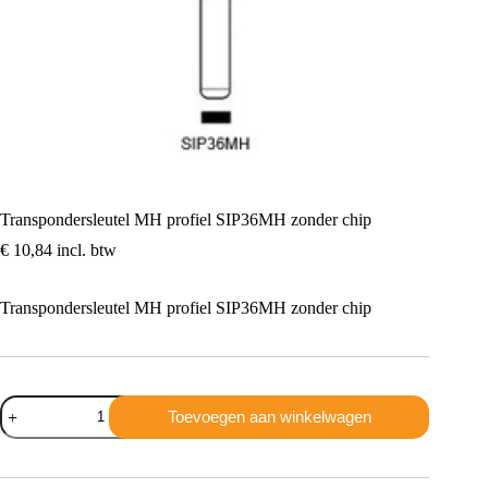
Transpondersleutel MH profiel SIP36MH zonder chip
€
10,84
incl. btw
Transpondersleutel MH profiel SIP36MH zonder chip
Transpondersleutel
Toevoegen aan winkelwagen
MH
profiel
SIP36MH
zonder