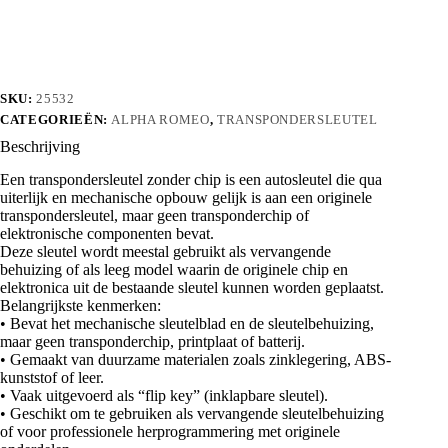
aantal
SKU:
25532
CATEGORIEËN:
ALPHA ROMEO
,
TRANSPONDERSLEUTEL
Beschrijving
Een transpondersleutel zonder chip is een autosleutel die qua
uiterlijk en mechanische opbouw gelijk is aan een originele
transpondersleutel, maar geen transponderchip of
elektronische componenten bevat.
Deze sleutel wordt meestal gebruikt als vervangende
behuizing of als leeg model waarin de originele chip en
elektronica uit de bestaande sleutel kunnen worden geplaatst.
Belangrijkste kenmerken:
• Bevat het mechanische sleutelblad en de sleutelbehuizing,
maar geen transponderchip, printplaat of batterij.
• Gemaakt van duurzame materialen zoals zinklegering, ABS-
kunststof of leer.
• Vaak uitgevoerd als “flip key” (inklapbare sleutel).
• Geschikt om te gebruiken als vervangende sleutelbehuizing
of voor professionele herprogrammering met originele