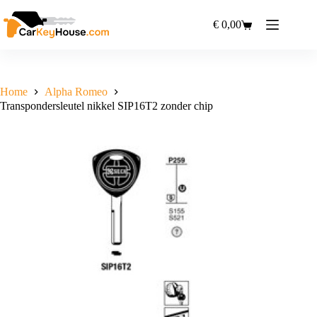
Ga
naar
€
0,00
Winkelwagen
de
inhoud
Home
Alpha Romeo
Transpondersleutel nikkel SIP16T2 zonder chip