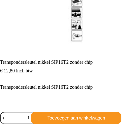
Transpondersleutel nikkel SIP16T2 zonder chip
€
12,80
incl. btw
Transpondersleutel nikkel SIP16T2 zonder chip
Transpondersleutel
Toevoegen aan winkelwagen
nikkel
SIP16T2
zonder
chip