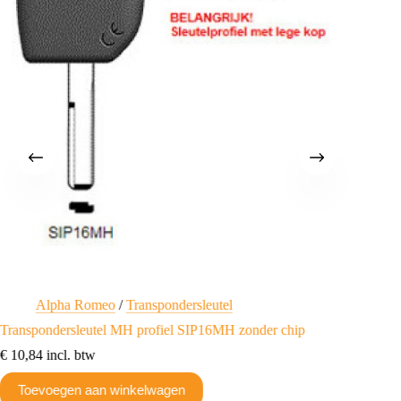
Alpha Romeo
/
Transpondersleutel
Ci
Transpondersleutel MH profiel SIP16MH zonder chip
Transpo
€
10,84
incl. btw
€
12,61
Toevoegen aan winkelwagen
Toev