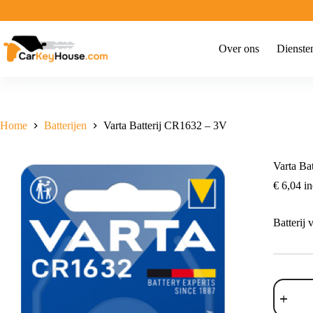
Ga
naar
de
inhoud
Over ons
Dienste
Home
Batterijen
Varta Batterij CR1632 – 3V
Varta Ba
€
6,04
in
Batterij 
Varta
Batterij
CR1632