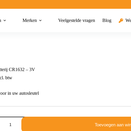
n
Merken
Veelgestelde vragen
Blog
We
tterij CR1632 – 3V
cl. btw
voor in uw autosleutel
Toevoegen aan wi