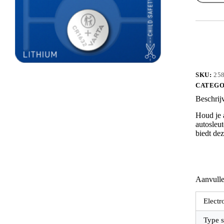
-
3V
aantal
SKU:
25
CATEGO
Beschrij
Houd je a
autosleu
biedt dez
Aanvulle
Electr
Type s