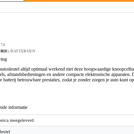
876
RIE:
BATTERIJEN
ving
utosleutel altijd optimaal werkend met deze hoogwaardige knoopcelbatte
tels, afstandsbedieningen en andere compacte elektronische apparaten. 
e batterij betrouwbare prestaties, zodat je zonder zorgen je auto kunt op
nde informatie
onica meegeleverd
leutel