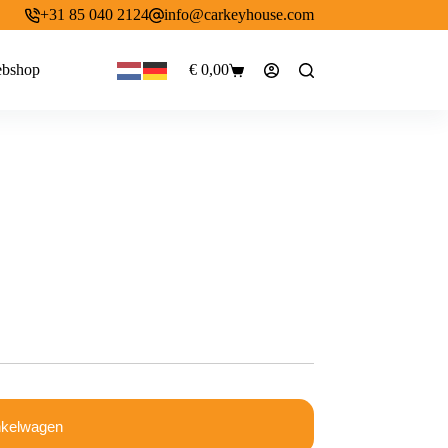
+31 85 040 2124
info@carkeyhouse.com
bshop
€
0,00
Winkelwagen
nkelwagen